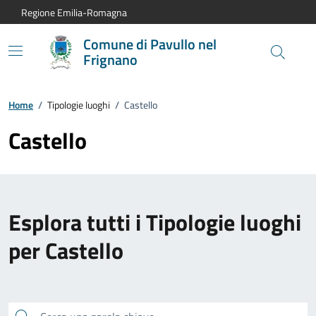
Vai al contenuto principale
Vai alla navigazione del sito
Vai al piede di pagina
Regione Emilia-Romagna
Comune di Pavullo nel
Frignano
Home
/
Tipologie luoghi
/
Castello
Castello
Esplora tutti i Tipologie luoghi
per Castello
Cerca una parola chiave