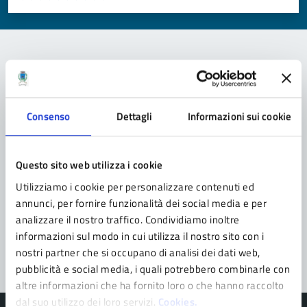
Valuta 1 stelle su 5
Valuta 2 stelle su 5
Valuta 3 stelle su 5
Valuta 4 stelle su 5
Valuta 5 stelle su 5
Contatta il comune
Leggi le domande frequenti
Consenso
Dettagli
Informazioni sui cookie
Richiedi assistenza
Questo sito web utilizza i cookie
Prenota appuntamento
Utilizziamo i cookie per personalizzare contenuti ed
annunci, per fornire funzionalità dei social media e per
Problemi in città
analizzare il nostro traffico. Condividiamo inoltre
Segnala disservizio
informazioni sul modo in cui utilizza il nostro sito con i
nostri partner che si occupano di analisi dei dati web,
pubblicità e social media, i quali potrebbero combinarle con
altre informazioni che ha fornito loro o che hanno raccolto
dal suo utilizzo dei loro servizi.
Cookies.