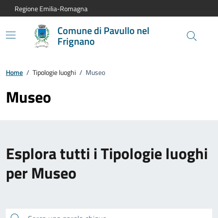
Vai al contenuto principale
Vai alla navigazione del sito
Vai al piede di pagina
Regione Emilia-Romagna
Comune di Pavullo nel
Frignano
Home
/
Tipologie luoghi
/
Museo
Museo
Esplora tutti i Tipologie luoghi
per Museo
Cerca una parola chiave