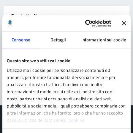
Contatta il comune
Leggi le domande frequenti
Consenso
Dettagli
Informazioni sui cookie
Richiedi assistenza
Prenota appuntamento
Questo sito web utilizza i cookie
Problemi in città
Utilizziamo i cookie per personalizzare contenuti ed
annunci, per fornire funzionalità dei social media e per
Segnala disservizio
analizzare il nostro traffico. Condividiamo inoltre
informazioni sul modo in cui utilizza il nostro sito con i
nostri partner che si occupano di analisi dei dati web,
pubblicità e social media, i quali potrebbero combinarle con
altre informazioni che ha fornito loro o che hanno raccolto
dal suo utilizzo dei loro servizi.
Cookies.