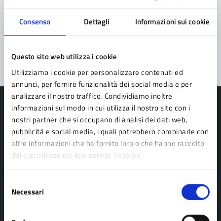
Consenso
Dettagli
Informazioni sui cookie
Problemi in città
Segnala disservizio
Questo sito web utilizza i cookie
Utilizziamo i cookie per personalizzare contenuti ed
annunci, per fornire funzionalità dei social media e per
analizzare il nostro traffico. Condividiamo inoltre
informazioni sul modo in cui utilizza il nostro sito con i
nostri partner che si occupano di analisi dei dati web,
pubblicità e social media, i quali potrebbero combinarle con
Comune di Pavullo nel Frignano
altre informazioni che ha fornito loro o che hanno raccolto
dal suo utilizzo dei loro servizi.
Cookies.
AMMINISTRAZIONE
Selezione
Organi di governo
Necessari
del
consenso
Personale amministrativo