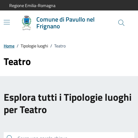
Vai al contenuto principale
Vai alla navigazione del sito
Vai al piede di pagina
Regione Emilia-Romagna
Comune di Pavullo nel
Frignano
Home
/
Tipologie luoghi
/
Teatro
Teatro
Esplora tutti i Tipologie luoghi
per Teatro
Cerca una parola chiave