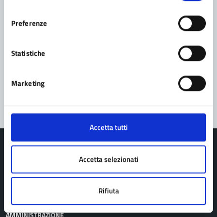
Leggi le domande frequenti
consenso
Richiedi assistenza
Preferenze
Prenota appuntamento
Statistiche
Problemi in città
Marketing
Segnala disservizio
Accetta tutti
Accetta selezionati
Comune di Pavullo nel Frignano
Rifiuta
AMMINISTRAZIONE