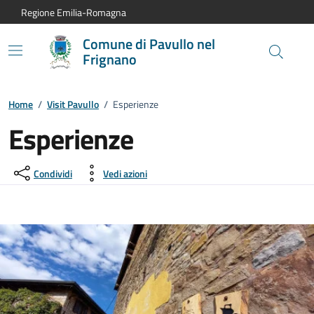
Vai al contenuto principale
Vai alla navigazione del sito
Vai al piede di pagina
Regione Emilia-Romagna
Comune di Pavullo nel
Frignano
Home
/
Visit Pavullo
/
Esperienze
Esperienze
Condividi
Vedi azioni