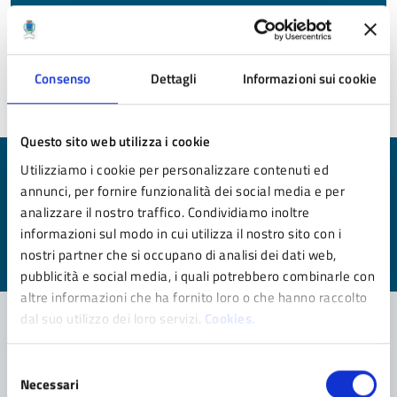
In AppenninoModenese
Sito Ufficiale di Informazione Turistica dell'Appennino
Modenese
Consenso
Dettagli
Informazioni sui cookie
Questo sito web utilizza i cookie
Utilizziamo i cookie per personalizzare contenuti ed
Quanto sono chiare le informazioni su questa
annunci, per fornire funzionalità dei social media e per
pagina?
analizzare il nostro traffico. Condividiamo inoltre
informazioni sul modo in cui utilizza il nostro sito con i
Valuta da 1 a 5 stelle la pagina
nostri partner che si occupano di analisi dei dati web,
Valuta 1 stelle su 5
Valuta 2 stelle su 5
Valuta 3 stelle su 5
Valuta 4 stelle su 5
Valuta 5 stelle su 5
pubblicità e social media, i quali potrebbero combinarle con
altre informazioni che ha fornito loro o che hanno raccolto
dal suo utilizzo dei loro servizi.
Cookies.
Contatta il comune
Selezione
Necessari
del