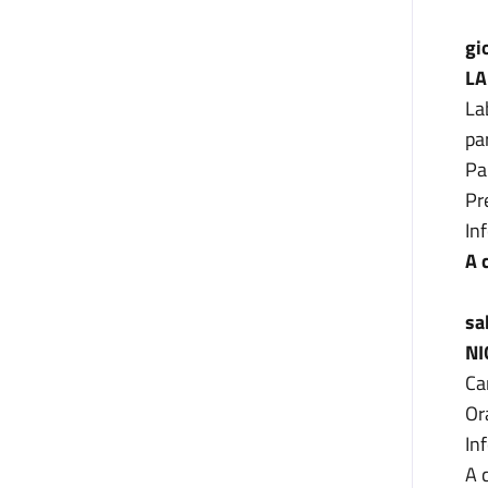
gi
LA
La
pa
Pa
Pr
In
A 
sa
NI
Ca
Or
In
A 