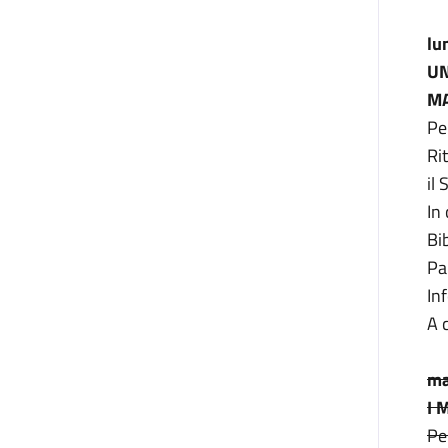
lu
UN
MA
Pe
Ri
il
In
Bi
Pa
In
A 
ma
I 
Pe