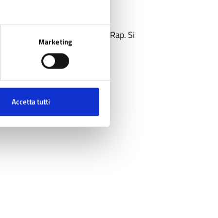
entrare nel mondo della Musica Rap. Si
Marketing
, solfeggio ritmico e canto.
om
Accetta tutti