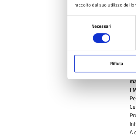
gi
raccolto dal suo utilizzo dei lo
LA
Selezione
La
Necessari
del
pa
consenso
Pa
Pr
In
Rifiuta
A 
ma
I 
Pe
Ce
Pr
In
A 