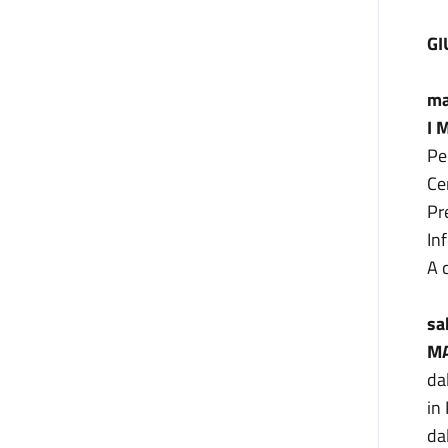
GI
ma
I 
Pe
Ce
Pr
In
A 
sa
MA
da
in
da