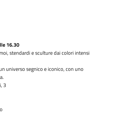
lle 16.30
moi, stendardi e sculture dai colori intensi
n un universo segnico e iconico, con uno
a.
, 3
lo