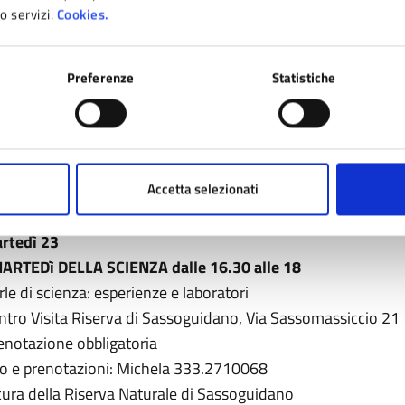
ovedì 18
ro servizi.
Cookies.
BRAP dalle 15 alle 18
boratorio gratuito che ti fornirà le conoscenze di base per 
Preferenze
Statistiche
rlerà di: stesura e analisi di una canzone rap, tecniche vocali
radiso dei Pini
enotazione consigliata
fo e prenotazioni: 333.3318332 – freegnanozone@gamil.c
Accetta selezionati
cura di Freegnano Zone Odv
rtedì 23
MARTEDì DELLA SCIENZA dalle 16.30 alle 18
rle di scienza: esperienze e laboratori
ntro Visita Riserva di Sassoguidano, Via Sassomassiccio 21
enotazione obbligatoria
fo e prenotazioni: Michela 333.2710068
cura della Riserva Naturale di Sassoguidano