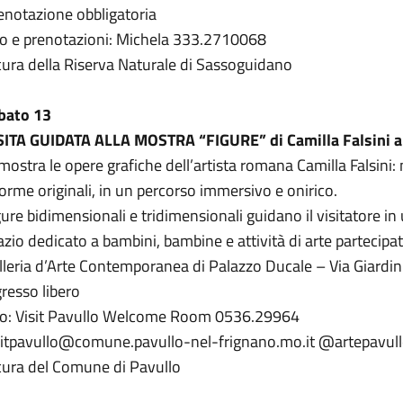
enotazione obbligatoria
fo e prenotazioni: Michela 333.2710068
cura della Riserva Naturale di Sassoguidano
bato 13
SITA GUIDATA ALLA MOSTRA “FIGURE” di Camilla Falsini a
 mostra le opere grafiche dell’artista romana Camilla Falsini: 
forme originali, in un percorso immersivo e onirico.
gure bidimensionali e tridimensionali guidano il visitatore i
azio dedicato a bambini, bambine e attività di arte partecipat
lleria d’Arte Contemporanea di Palazzo Ducale – Via Giardini
gresso libero
fo: Visit Pavullo Welcome Room 0536.29964
sitpavullo@comune.pavullo-nel-frignano.mo.it @artepavul
cura del Comune di Pavullo