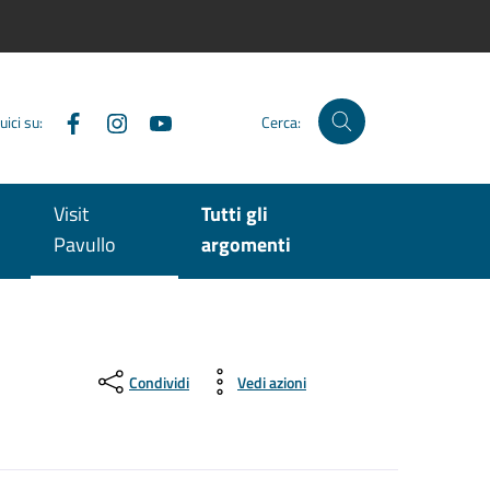
Facebook
Instagram
YouTube
uici su:
Cerca:
Visit
Tutti gli
Pavullo
argomenti
Condividi
Vedi azioni