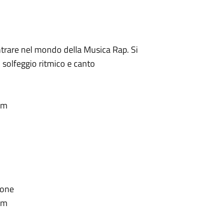
entrare nel mondo della Musica Rap. Si
, solfeggio ritmico e canto
om
ione
om