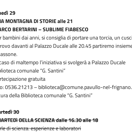
nedì 29
A MONTAGNA DI STORIE alle 21
RCO BERTARINI – SUBLIME FIABESCO
r bambini dai anni, si consiglia di portare una torcia, un cu
trovo davanti al Palazzo Ducale alle 20.45 partiremo insiem
 Sassone.
 caso di maltempo l’iniziativa si svolgerà a Palazzo Ducale
blioteca comunale “G. Santini”
rtecipazione gratuita
fo: 0536.21213 – biblioteca@comune.pavullo-nel-frignano.
cura della Biblioteca comunale “G. Santini”
rtedì 30
MARTEDì DELLA SCIENZA dalle 16.30 alle 18
rle di scienza: esperienze e laboratori