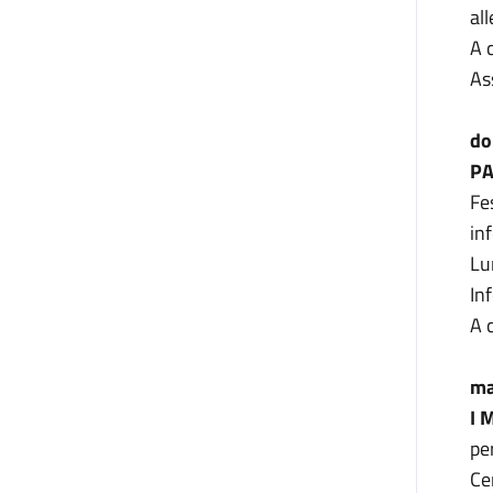
al
A 
As
do
PA
Fe
in
Lu
In
A 
ma
I 
pe
Ce