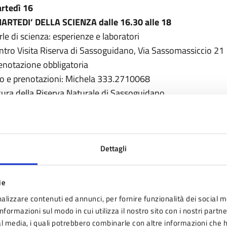
rtedì 16
MARTEDI’ DELLA SCIENZA dalle 16.30 alle 18
rle di scienza: esperienze e laboratori
ntro Visita Riserva di Sassoguidano, Via Sassomassiccio 21
enotazione obbligatoria
fo e prenotazioni: Michela 333.2710068
cura della Riserva Naturale di Sassoguidano
rtedì 16
 CIELO DEL MESE dalle 21 alle 23
Dettagli
servazioni del cielo, note scientifiche e mitologiche
ssoguidano
enotazione obbligatoria
ie
fo e prenotazioni: Freesky 339.6375578 – 053620813
alizzare contenuti ed annunci, per fornire funzionalità dei social m
cura della Riserva Naturale di Sassoguidano in collaborazio
nformazioni sul modo in cui utilizza il nostro sito con i nostri partn
ial media, i quali potrebbero combinarle con altre informazioni che 