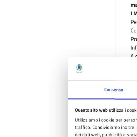
ma
I 
Pe
Ce
Pr
In
A 
ma
IL
Consenso
Os
Sa
Pr
Questo sito web utilizza i cook
In
Utilizziamo i cookie per person
A 
traffico. Condividiamo inoltre i
dei dati web, pubblicità e soc