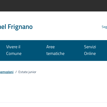
nel Frignano
Seg
Vivere il
Aree
Servizi
Comune
tematiche
Online
nuemozioni
/
Estate junior