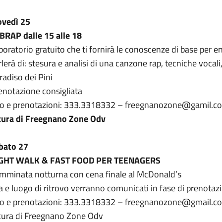
ovedì 25
BRAP dalle 15 alle 18
boratorio gratuito che ti fornirà le conoscenze di base per 
rlerà di: stesura e analisi di una canzone rap, tecniche vocali
radiso dei Pini
enotazione consigliata
fo e prenotazioni: 333.3318332 – freegnanozone@gamil.c
cura di Freegnano Zone Odv
bato 27
GHT WALK & FAST FOOD PER TEENAGERS
mminata notturna con cena finale al McDonald’s
a e luogo di ritrovo verranno comunicati in fase di prenotaz
fo e prenotazioni: 333.3318332 – freegnanozone@gmail.c
cura di Freegnano Zone Odv