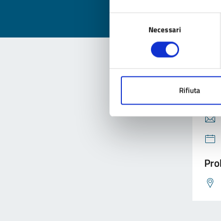
Selezione
Necessari
del
consenso
Con
Rifiuta
Pro