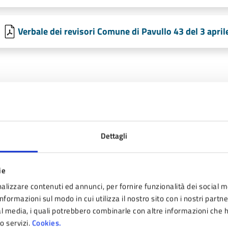
Verbale dei revisori Comune di Pavullo 43 del 3 apr
timo aggiornamento:
08/05/2026 09:42
Dettagli
ie
nto sono chiare le informazioni su questa pagina
alizzare contenuti ed annunci, per fornire funzionalità dei social m
nformazioni sul modo in cui utilizza il nostro sito con i nostri partn
 da 1 a 5 stelle la pagina
ial media, i quali potrebbero combinarle con altre informazioni che 
ta 1 stelle su 5
Valuta 2 stelle su 5
Valuta 3 stelle su 5
Valuta 4 stelle su 5
Valuta 5 stelle su 5
ro servizi.
Cookies.