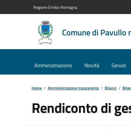
Vai al contenuto principale
Vai alla navigazione del sito
Vai al piede di pagina
Regione Emilia-Romagna
Comune di Pavullo 
Amministrazione
Novità
Servizi
Home
/
Amministrazione trasparente
/
Bilanci
/
Bila
Rendiconto di ge