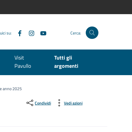
Facebook
Instagram
YouTube
uici su:
Cerca:
Visit
Tutti gli
Pavullo
argomenti
ne anno 2025
Condividi
Vedi azioni