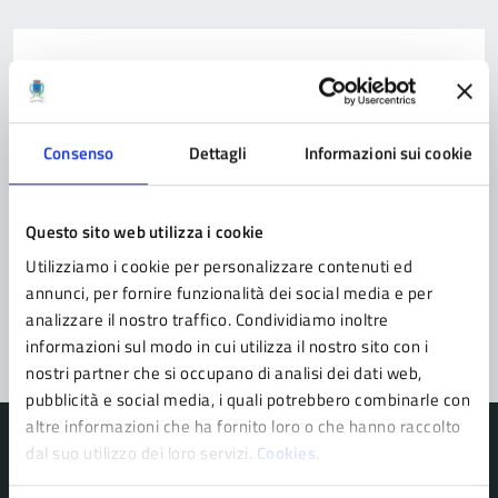
Contatta il comune
Leggi le domande frequenti
Consenso
Dettagli
Informazioni sui cookie
Richiedi assistenza
Prenota appuntamento
Questo sito web utilizza i cookie
Problemi in città
Utilizziamo i cookie per personalizzare contenuti ed
annunci, per fornire funzionalità dei social media e per
Segnala disservizio
analizzare il nostro traffico. Condividiamo inoltre
informazioni sul modo in cui utilizza il nostro sito con i
nostri partner che si occupano di analisi dei dati web,
pubblicità e social media, i quali potrebbero combinarle con
altre informazioni che ha fornito loro o che hanno raccolto
dal suo utilizzo dei loro servizi.
Cookies.