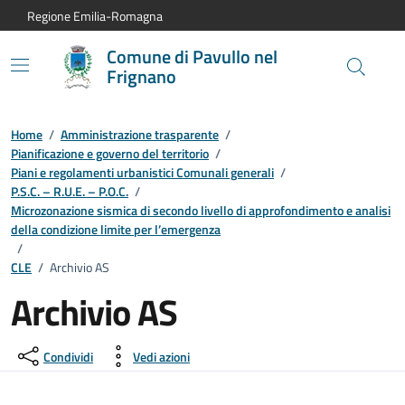
Vai al contenuto principale
Vai alla navigazione del sito
Vai al piede di pagina
Regione Emilia-Romagna
Comune di Pavullo nel
Frignano
Home
/
Amministrazione trasparente
/
Pianificazione e governo del territorio
/
Piani e regolamenti urbanistici Comunali generali
/
P.S.C. – R.U.E. – P.O.C.
/
Microzonazione sismica di secondo livello di approfondimento e analisi
della condizione limite per l’emergenza
/
CLE
/
Archivio AS
Archivio AS
Condividi
Vedi azioni