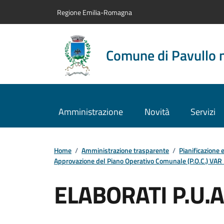
Vai al contenuto principale
Vai alla navigazione del sito
Vai al piede di pagina
Regione Emilia-Romagna
Comune di Pavullo 
Amministrazione
Novità
Servizi
Home
/
Amministrazione trasparente
/
Pianificazione 
Approvazione del Piano Operativo Comunale (P.O.C.) VAR 2/
ELABORATI P.U.A