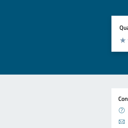
Qua
Valuta
Valu
Con