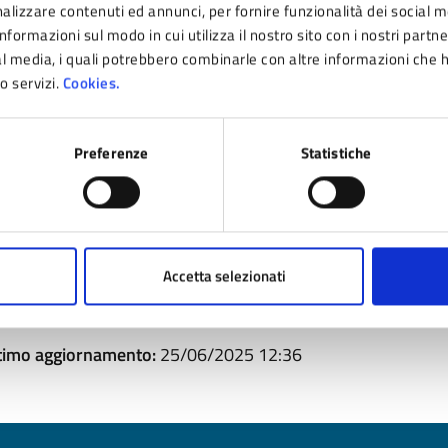
2205_17-Stima Opere U1 e nuova SCM (PDF - 147 K
alizzare contenuti ed annunci, per fornire funzionalità dei social m
nformazioni sul modo in cui utilizza il nostro sito con i nostri partn
ial media, i quali potrebbero combinarle con altre informazioni che 
ro servizi.
Cookies.
2205_Relazione idraulica 20180717 (PDF - 787 KB)
Preferenze
Statistiche
2205-14 - Previsione Impatto Acustico (PDF - 2 MB)
3862-POC- Ambiti A9A-A9B - VER1 - Integrativa (PD
Accetta selezionati
timo aggiornamento:
25/06/2025 12:36