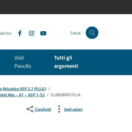
Facebook
Instagram
YouTube
uici su:
Cerca:
Visit
Tutti gli
Pavullo
argomenti
o Attuativo ASP 2.7 (P.U.A.)
/
ambiti A9a – A7 – ASP 1-S2
/
ELABORATI P.U.A.
Condividi
Vedi azioni