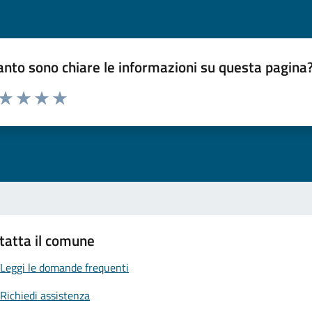
nto sono chiare le informazioni su questa pagina
 da 1 a 5 stelle la pagina
ta 1 stelle su 5
Valuta 2 stelle su 5
Valuta 3 stelle su 5
Valuta 4 stelle su 5
Valuta 5 stelle su 5
tatta il comune
Leggi le domande frequenti
Richiedi assistenza