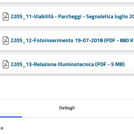
2205_11-Viabilità - Parcheggi - Segnaletica luglio 2
2205_12-Fotoinserimento 19-07-2018 (PDF - 880 K
2205_13-Relazione Illuminotecnica (PDF - 5 MB)
2205_15-Relazione Geologica 3862-PUA-VER3 (PDF 
Dettagli
2205_16-NTA (PDF - 365 KB)
ie