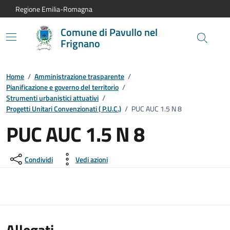
Vai al contenuto principale
Vai alla navigazione del sito
Vai al piede di pagina
Regione Emilia-Romagna
Comune di Pavullo nel
Frignano
Home
/
Amministrazione trasparente
/
Pianificazione e governo del territorio
/
Strumenti urbanistici attuativi
/
Progetti Unitari Convenzionati ( P.U.C.)
/
PUC AUC 1.5 N 8
PUC AUC 1.5 N 8
Condividi
Vedi azioni
Allegati