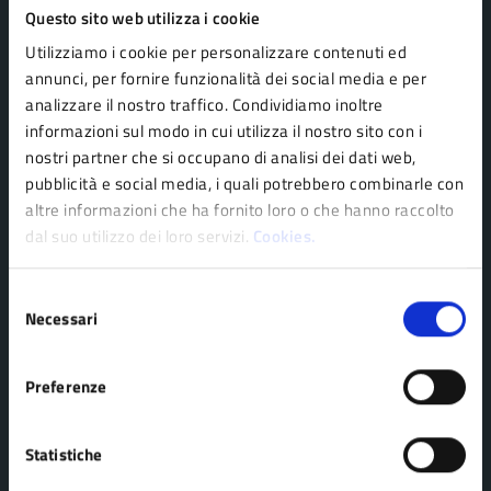
Questo sito web utilizza i cookie
Utilizziamo i cookie per personalizzare contenuti ed
annunci, per fornire funzionalità dei social media e per
Comune di Pavullo nel Frignano
analizzare il nostro traffico. Condividiamo inoltre
informazioni sul modo in cui utilizza il nostro sito con i
nostri partner che si occupano di analisi dei dati web,
AMMINISTRAZIONE
pubblicità e social media, i quali potrebbero combinarle con
Organi di governo
altre informazioni che ha fornito loro o che hanno raccolto
dal suo utilizzo dei loro servizi.
Cookies.
Personale amministrativo
Politici
Selezione
Enti e fondazioni
Necessari
del
consenso
Uffici
Aree amministrative
Preferenze
Statistiche
CATEGORIE DI SERVIZIO