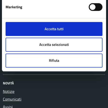
Agricoltura e pesca
Imprese e commercio
Marketing
Ambiente
Mobilità e trasporti
Anagrafe e stato civile
Salute, benessere e
Appalti pubblici
assistenza
Accetta tutti
Autorizzazioni
Tributi, finanze e
Catasto e urbanistica
contravvenzioni
Accetta selezionati
Cultura e tempo libero
Turismo
Educazione e formazione
Vita lavorativa
Rifiuta
Giustizia e sicurezza pubblica
NOVITÀ
Notizie
Comunicati
Avvisi