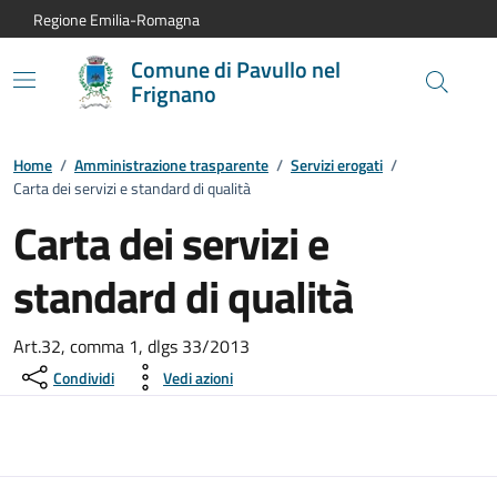
Vai al contenuto principale
Vai alla navigazione del sito
Vai al piede di pagina
Regione Emilia-Romagna
Comune di Pavullo nel
Frignano
Home
/
Amministrazione trasparente
/
Servizi erogati
/
Carta dei servizi e standard di qualità
Carta dei servizi e
standard di qualità
Art.32, comma 1, dlgs 33/2013
Condividi
Vedi azioni