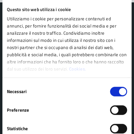
Questo sito web utilizza i cookie
Utilizziamo i cookie per personalizzare contenuti ed
annunci, per fornire funzionalità dei social media e per
analizzare il nostro traffico. Condividiamo inoltre
Comune di Pavullo nel Frignano
informazioni sul modo in cui utilizza il nostro sito con i
nostri partner che si occupano di analisi dei dati web,
pubblicità e social media, i quali potrebbero combinarle con
AMMINISTRAZIONE
altre informazioni che ha fornito loro o che hanno raccolto
Organi di governo
dal suo utilizzo dei loro servizi.
Cookies.
Personale amministrativo
Politici
Selezione
Necessari
del
Enti e fondazioni
consenso
Uffici
Preferenze
Aree amministrative
Statistiche