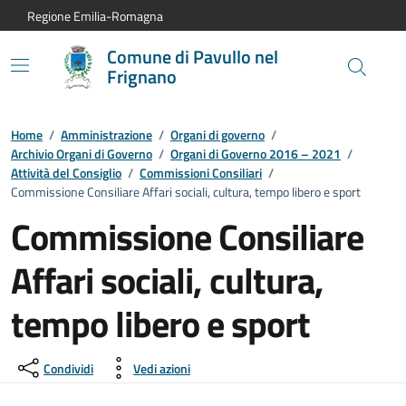
Vai al contenuto principale
Vai alla navigazione del sito
Vai al piede di pagina
Regione Emilia-Romagna
Comune di Pavullo nel
Frignano
Home
/
Amministrazione
/
Organi di governo
/
Archivio Organi di Governo
/
Organi di Governo 2016 – 2021
/
Attività del Consiglio
/
Commissioni Consiliari
/
Commissione Consiliare Affari sociali, cultura, tempo libero e sport
Commissione Consiliare
Affari sociali, cultura,
tempo libero e sport
Condividi
Vedi azioni