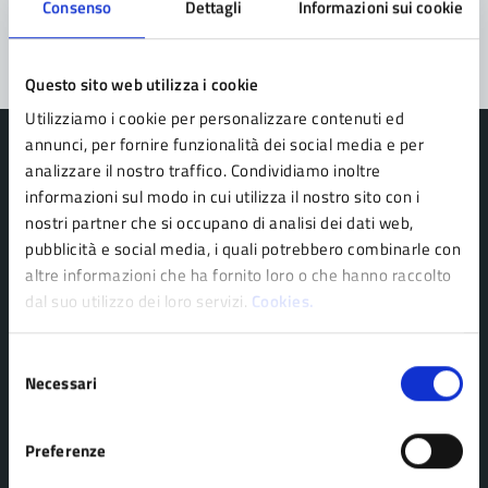
Consenso
Dettagli
Informazioni sui cookie
Segnala disservizio
Questo sito web utilizza i cookie
Utilizziamo i cookie per personalizzare contenuti ed
annunci, per fornire funzionalità dei social media e per
analizzare il nostro traffico. Condividiamo inoltre
informazioni sul modo in cui utilizza il nostro sito con i
nostri partner che si occupano di analisi dei dati web,
Comune di Pavullo nel Frignano
pubblicità e social media, i quali potrebbero combinarle con
altre informazioni che ha fornito loro o che hanno raccolto
dal suo utilizzo dei loro servizi.
Cookies.
AMMINISTRAZIONE
Organi di governo
Selezione
Personale amministrativo
Necessari
del
Politici
consenso
Enti e fondazioni
Preferenze
Uffici