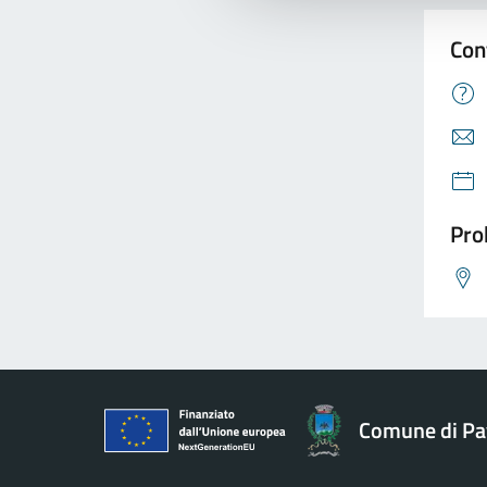
Con
Pro
Comune di Pav