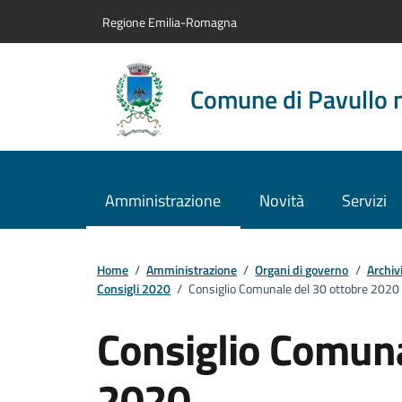
Vai al contenuto principale
Vai alla navigazione del sito
Vai al piede di pagina
Regione Emilia-Romagna
Comune di Pavullo 
Amministrazione
Novità
Servizi
Home
/
Amministrazione
/
Organi di governo
/
Archiv
Consigli 2020
/
Consiglio Comunale del 30 ottobre 2020
Consiglio Comuna
2020