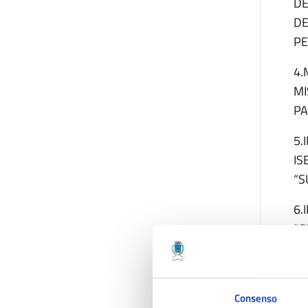
DE
DE
PE
4.
MI
PA
5.
IS
“S
6.
“G
DE
LA
17
Consenso