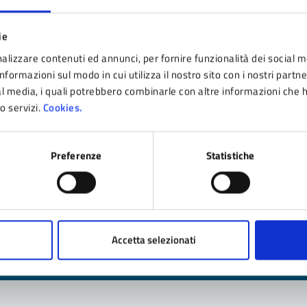
L COMUNE.
ie
alizzare contenuti ed annunci, per fornire funzionalità dei social m
nformazioni sul modo in cui utilizza il nostro sito con i nostri partn
ial media, i quali potrebbero combinarle con altre informazioni che 
ro servizi.
Cookies.
Preferenze
Statistiche
nto sono chiare le informazioni su questa pagina
 da 1 a 5 stelle la pagina
ta 1 stelle su 5
Valuta 2 stelle su 5
Valuta 3 stelle su 5
Valuta 4 stelle su 5
Valuta 5 stelle su 5
Accetta selezionati