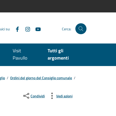
Facebook
Instagram
YouTube
uici su:
Cerca:
Visit
Tutti gli
Pavullo
argomenti
glio
/
Ordini del giorno del Consiglio comunale
/
Condividi
Vedi azioni