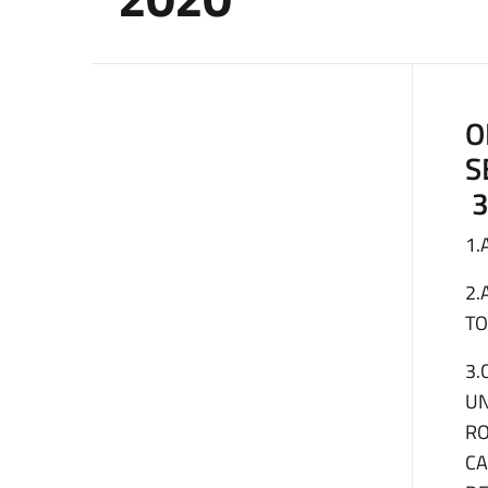
O
S
3
1.
2.
TO
3.
UN
RO
CA