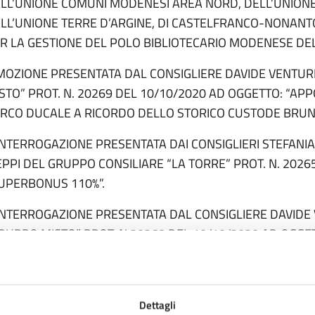
LL’UNIONE COMUNI MODENESI AREA NORD, DELL’UNIONE 
LL’UNIONE TERRE D’ARGINE, DI CASTELFRANCO-NONANTO
R LA GESTIONE DEL POLO BIBLIOTECARIO MODENESE DEL
MOZIONE PRESENTATA DAL CONSIGLIERE DAVIDE VENTUR
STO” PROT. N. 20269 DEL 10/10/2020 AD OGGETTO: “
RCO DUCALE A RICORDO DELLO STORICO CUSTODE BRUNO
INTERROGAZIONE PRESENTATA DAI CONSIGLIERI STEFANIA
EPPI DEL GRUPPO CONSILIARE “LA TORRE” PROT. N. 2026
UPERBONUS 110%”.
INTERROGAZIONE PRESENTATA DAL CONSIGLIERE DAVIDE
RUPPO MISTO” PROT. N 20268 DEL 10/10/2020 AD OGGE
LL’INFANZIA DI RENNO”.
 SEDUTA SI SVOLGERÀ IN MODALITÀ VIDEOCONFERENZA C
/03/2020 ART. 73 E SUCCESSIVAMENTE SARÀ DISPONIBIL
Dettagli