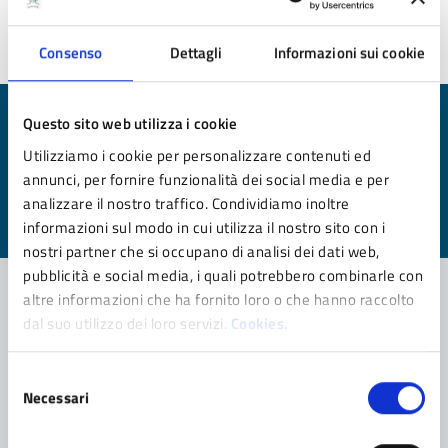
Ultimo aggiornamento:
01/04/2021 17:27
Consenso
Dettagli
Informazioni sui cookie
Questo sito web utilizza i cookie
Quanto sono chiare le informazioni su questa
pagina?
Utilizziamo i cookie per personalizzare contenuti ed
annunci, per fornire funzionalità dei social media e per
Valuta da 1 a 5 stelle la pagina
analizzare il nostro traffico. Condividiamo inoltre
informazioni sul modo in cui utilizza il nostro sito con i
Valuta 1 stelle su 5
Valuta 2 stelle su 5
Valuta 3 stelle su 5
Valuta 4 stelle su 5
Valuta 5 stelle su 5
nostri partner che si occupano di analisi dei dati web,
pubblicità e social media, i quali potrebbero combinarle con
altre informazioni che ha fornito loro o che hanno raccolto
dal suo utilizzo dei loro servizi.
Cookies.
Contatta il comune
Selezione
Leggi le domande frequenti
Necessari
del
Richiedi assistenza
consenso