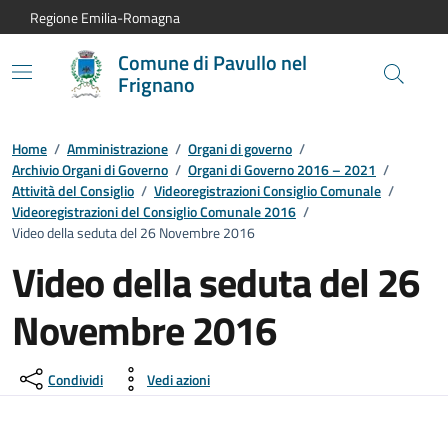
Vai al contenuto principale
Vai alla navigazione del sito
Vai al piede di pagina
Regione Emilia-Romagna
Comune di Pavullo nel
Frignano
Home
/
Amministrazione
/
Organi di governo
/
Archivio Organi di Governo
/
Organi di Governo 2016 – 2021
/
Attività del Consiglio
/
Videoregistrazioni Consiglio Comunale
/
Videoregistrazioni del Consiglio Comunale 2016
/
Video della seduta del 26 Novembre 2016
Video della seduta del 26
Novembre 2016
Condividi
Vedi azioni