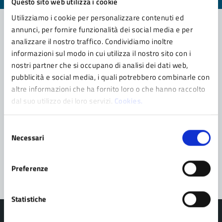
Questo sito web utilizza i cookie
Utilizziamo i cookie per personalizzare contenuti ed
annunci, per fornire funzionalità dei social media e per
analizzare il nostro traffico. Condividiamo inoltre
Contatta il comune
informazioni sul modo in cui utilizza il nostro sito con i
nostri partner che si occupano di analisi dei dati web,
Leggi le domande frequenti
pubblicità e social media, i quali potrebbero combinarle con
altre informazioni che ha fornito loro o che hanno raccolto
Richiedi assistenza
dal suo utilizzo dei loro servizi.
Cookies.
Prenota appuntamento
Selezione
Problemi in città
Necessari
del
consenso
Segnala disservizio
Preferenze
Statistiche