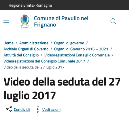
Vai al contenuto principale
Vai alla navigazione del sito
Vai al piede di pagina
Regione Emilia-Romagna
Comune di Pavullo nel
Frignano
Home
/
Amministrazione
/
Organi di governo
/
Archivio Organi di Governo
/
Organi di Governo 2016 – 2021
/
Attività del Consiglio
/
Videoregistrazioni Consiglio Comunale
/
Videoregistrazioni del Consiglio Comunale 2017
/
Video della seduta del 27 luglio 2017
Video della seduta del 27
luglio 2017
Condividi
Vedi azioni