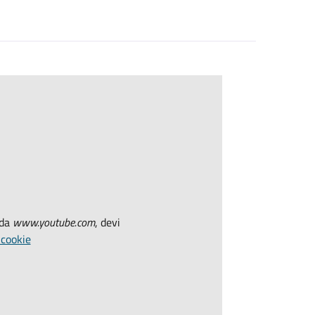
 da
www.youtube.com
, devi
 cookie