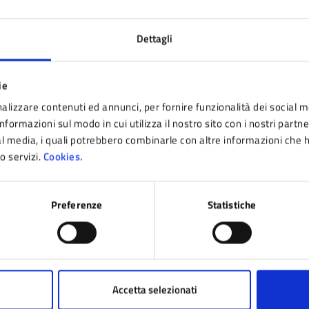
16 N. 175 E S.M.E I.
Dettagli
 PROCEDIMENTO UNICO AI SENSI ART. 53 C. 1 LETT. B, D
 NUOVA STALLA PER BOVINI DA LATTE IN VIA PRATOLINO A
ie
RRAPARENTI S.S., IN VARIANTE AGLI STRUMENTI DI PIANI
RERE DI COMPETENZA.
alizzare contenuti ed annunci, per fornire funzionalità dei social m
nformazioni sul modo in cui utilizza il nostro sito con i nostri partn
ial media, i quali potrebbero combinarle con altre informazioni che 
ro servizi.
Cookies.
Preferenze
Statistiche
nto sono chiare le informazioni su questa pagina
Accetta selezionati
 da 1 a 5 stelle la pagina