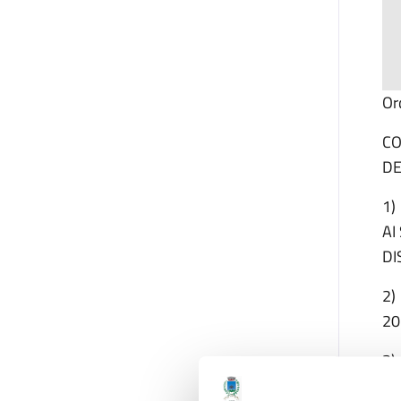
Or
CO
DE
1)
AI
DI
2)
20
3)
4)