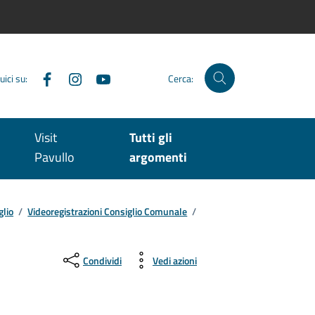
Facebook
Instagram
YouTube
uici su:
Cerca:
Visit
Tutti gli
Pavullo
argomenti
glio
/
Videoregistrazioni Consiglio Comunale
/
Condividi
Vedi azioni