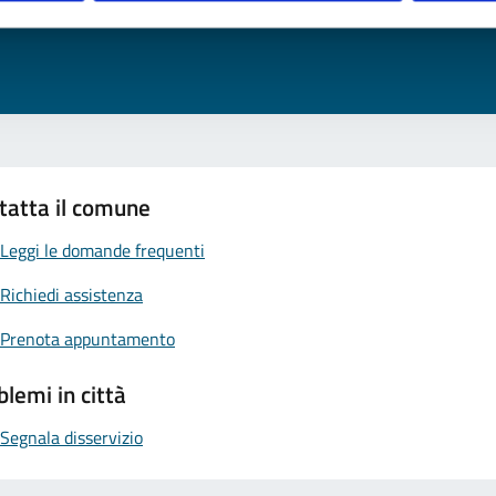
ta 1 stelle su 5
Valuta 2 stelle su 5
Valuta 3 stelle su 5
Valuta 4 stelle su 5
Valuta 5 stelle su 5
tatta il comune
Leggi le domande frequenti
Richiedi assistenza
Prenota appuntamento
blemi in città
Segnala disservizio