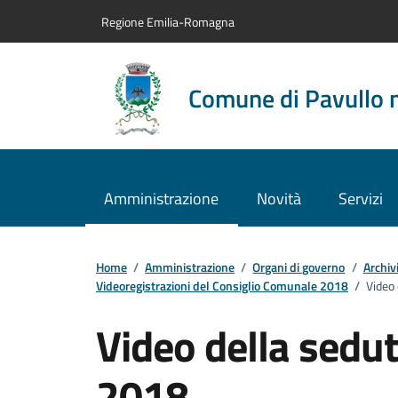
Vai al contenuto principale
Vai alla navigazione del sito
Vai al piede di pagina
Regione Emilia-Romagna
Comune di Pavullo 
Amministrazione
Novità
Servizi
Home
/
Amministrazione
/
Organi di governo
/
Archiv
Videoregistrazioni del Consiglio Comunale 2018
/
Video
Video della sedu
2018