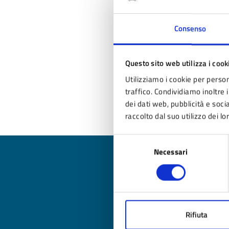
20
Consenso
5)
DI
Questo sito web utilizza i cook
SE
PA
Utilizziamo i cookie per person
traffico. Condividiamo inoltre i
dei dati web, pubblicità e soc
raccolto dal suo utilizzo dei lo
Selezione
Necessari
del
consenso
Qua
Rifiuta
Valuta