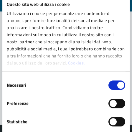
Valuta 1 stelle su 5
Valuta 2 stelle su 5
Valuta 3 stelle su 5
Valuta 4 stelle su 5
Valuta 5 stelle su 5
Questo sito web utilizza i cookie
Utilizziamo i cookie per personalizzare contenuti ed
annunci, per fornire funzionalità dei social media e per
analizzare il nostro traffico. Condividiamo inoltre
informazioni sul modo in cui utilizza il nostro sito con i
Contatta il comune
nostri partner che si occupano di analisi dei dati web,
Leggi le domande frequenti
pubblicità e social media, i quali potrebbero combinarle con
altre informazioni che ha fornito loro o che hanno raccolto
Richiedi assistenza
dal suo utilizzo dei loro servizi.
Cookies.
Prenota appuntamento
Selezione
Necessari
Problemi in città
del
consenso
Segnala disservizio
Preferenze
Statistiche