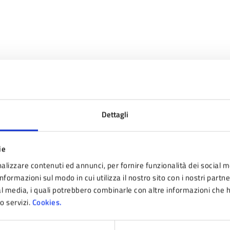
Dettagli
nto sono chiare le informazioni su questa pagina
ie
 da 1 a 5 stelle la pagina
alizzare contenuti ed annunci, per fornire funzionalità dei social m
ta 1 stelle su 5
Valuta 2 stelle su 5
Valuta 3 stelle su 5
Valuta 4 stelle su 5
Valuta 5 stelle su 5
nformazioni sul modo in cui utilizza il nostro sito con i nostri partn
ial media, i quali potrebbero combinarle con altre informazioni che 
ro servizi.
Cookies.