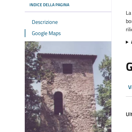
INDICE DELLA PAGINA
L
bo
Descrizione
ri
Google Maps
G
V
Ul