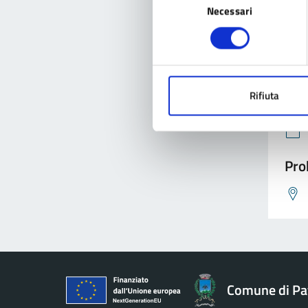
Necessari
del
consenso
Con
Rifiuta
Pro
Comune di Pav