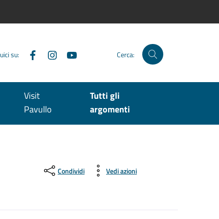
Facebook
Instagram
YouTube
uici su:
Cerca:
Visit
Tutti gli
Pavullo
argomenti
Condividi
Vedi azioni