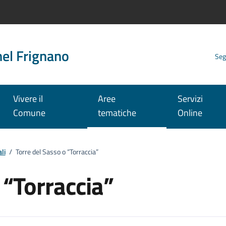
nel Frignano
Seg
Vivere il
Aree
Servizi
Comune
tematiche
Online
li
/
Torre del Sasso o “Torraccia”
 “Torraccia”