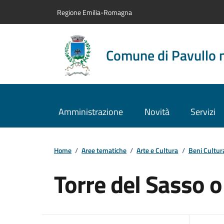
Vai al contenuto principale
Vai alla navigazione del sito
Vai al piede di pagina
Regione Emilia-Romagna
Comune di Pavullo 
Amministrazione
Novità
Servizi
Home
/
Aree tematiche
/
Arte e Cultura
/
Beni Cultura
Torre del Sasso o