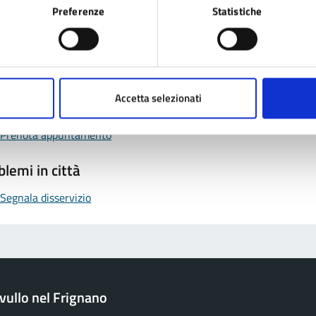
Preferenze
Statistiche
tatta il comune
Leggi le domande frequenti
Accetta selezionati
Richiedi assistenza
Prenota appuntamento
blemi in città
Segnala disservizio
ullo nel Frignano