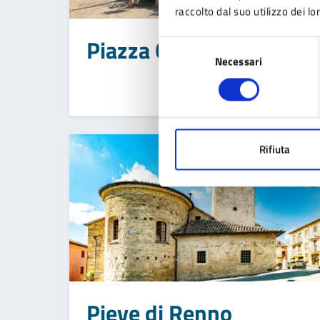
raccolto dal suo utilizzo dei lo
Piazza Giovanni Borelli
Selezione
Necessari
del
consenso
Rifiuta
Pieve di Renno