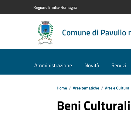
Vai al contenuto principale
Vai alla navigazione del sito
Vai al piede di pagina
Regione Emilia-Romagna
Comune di Pavullo 
Amministrazione
Novità
Servizi
Home
/
Aree tematiche
/
Arte e Cultura
Beni Culturali