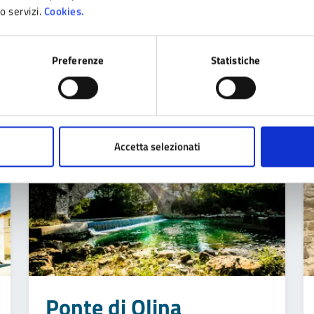
ro servizi.
Cookies.
Piazza Raimondo
Preferenze
Statistiche
Montecuccoli
Accetta selezionati
Ponte di Olina