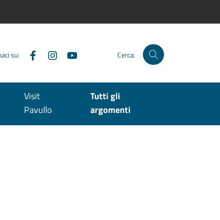
Facebook
Instagram
YouTube
uici su:
Cerca:
Visit
Tutti gli
Pavullo
argomenti