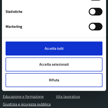
Enti e fondazioni
Uffici
Statistiche
Aree amministrative
Marketing
CATEGORIE DI SERVIZIO
Agricoltura e pesca
Imprese e commercio
Accetta tutti
Ambiente
Mobilità e trasporti
Anagrafe e stato civile
Salute, benessere e
Accetta selezionati
Appalti pubblici
assistenza
Autorizzazioni
Tributi, finanze e
Rifiuta
Catasto e urbanistica
contravvenzioni
Cultura e tempo libero
Turismo
Educazione e formazione
Vita lavorativa
Giustizia e sicurezza pubblica