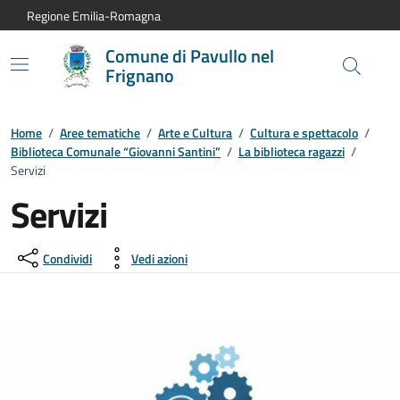
Vai al contenuto principale
Vai alla navigazione del sito
Vai al piede di pagina
Regione Emilia-Romagna
Comune di Pavullo nel
Frignano
Home
/
Aree tematiche
/
Arte e Cultura
/
Cultura e spettacolo
/
Biblioteca Comunale “Giovanni Santini”
/
La biblioteca ragazzi
/
Servizi
Servizi
Condividi
Vedi azioni