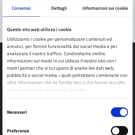
Problemi in città
Consenso
Dettagli
Informazioni sui cookie
Segnala disservizio
Questo sito web utilizza i cookie
Utilizziamo i cookie per personalizzare contenuti ed
annunci, per fornire funzionalità dei social media e per
analizzare il nostro traffico. Condividiamo inoltre
informazioni sul modo in cui utilizza il nostro sito con i
nostri partner che si occupano di analisi dei dati web,
Comune di Pavullo nel Frignano
pubblicità e social media, i quali potrebbero combinarle con
altre informazioni che ha fornito loro o che hanno raccolto
dal suo utilizzo dei loro servizi.
Cookies.
AMMINISTRAZIONE
Selezione
Organi di governo
Necessari
del
Personale amministrativo
consenso
Politici
Preferenze