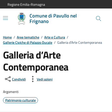
Vai al contenuto principale
Vai alla navigazione del sito
Vai al piede di pagina
Regione Emilia-Romagna
Comune di Pavullo nel
Frignano
Home
/
Aree tematiche
/
Arte e Cultura
/
Gallerie Civiche di Palazzo Ducale
/
Galleria d’Arte Contemporanea
Galleria d’Arte
Contemporanea
Condividi
Vedi azioni
Argomenti
Patrimonio culturale