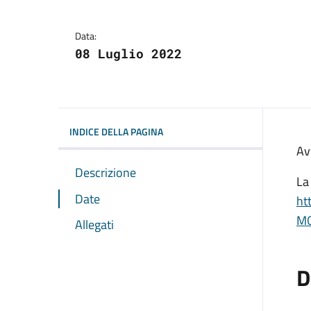
Dettagli dell'avviso:
Data:
08 Luglio 2022
INDICE DELLA PAGINA
Av
Descrizione
La
Date
ht
M
Allegati
D