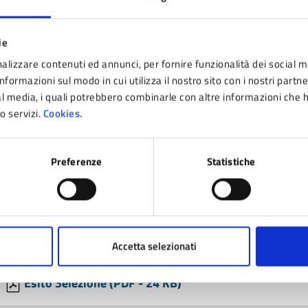
Ammissione candidati alla selezione (PDF - 31 KB)
ie
Autodichiarazione Covid (PDF - 25 KB)
alizzare contenuti ed annunci, per fornire funzionalità dei social m
nformazioni sul modo in cui utilizza il nostro sito con i nostri partn
ial media, i quali potrebbero combinarle con altre informazioni che 
ro servizi.
Cookies.
Protocollo Concorsi 25 5 2022 (PDF - 500 KB)
Preferenze
Statistiche
Criteri Svolgimento Selezione (PDF - 29 KB)
Domande Colloquio (PDF - 27 KB)
Accetta selezionati
Esito Selezione (PDF - 24 KB)