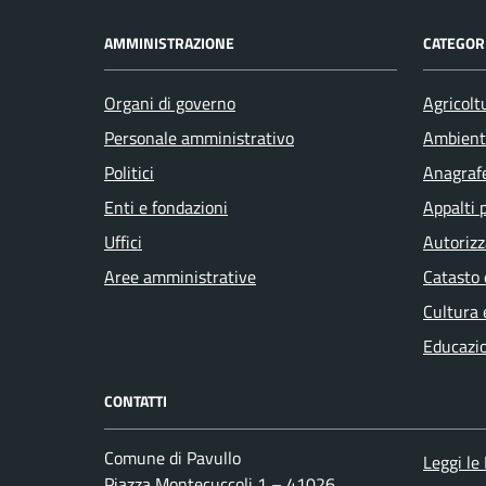
AMMINISTRAZIONE
CATEGORI
Organi di governo
Agricolt
Personale amministrativo
Ambient
Politici
Anagrafe
Enti e fondazioni
Appalti 
Uffici
Autorizz
Aree amministrative
Catasto 
Cultura 
Educazi
CONTATTI
Comune di Pavullo
Leggi le
Piazza Montecuccoli 1 – 41026