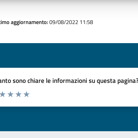
timo aggiornamento:
09/08/2022 11:58
nto sono chiare le informazioni su questa pagina
 da 1 a 5 stelle la pagina
ta 1 stelle su 5
Valuta 2 stelle su 5
Valuta 3 stelle su 5
Valuta 4 stelle su 5
Valuta 5 stelle su 5