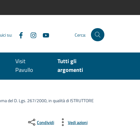
Facebook
Instagram
YouTube
uici su:
Cerca:
Visit
Tutti gli
Pavullo
argomenti
 comma del D. Lgs. 267/2000, in qualità di ISTRUTTORE
Condividi
Vedi azioni