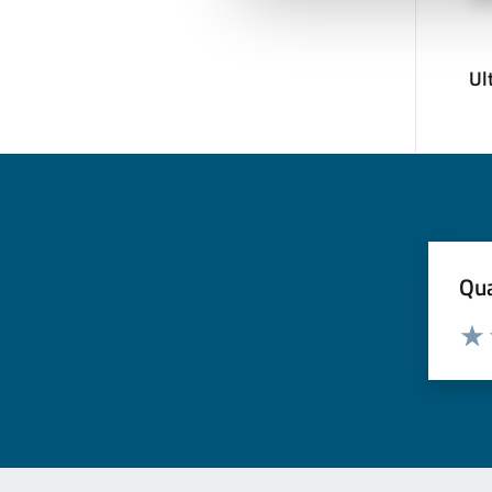
Ul
Qua
Valuta
Valu