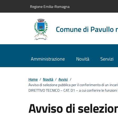
Vai al contenuto principale
Vai alla navigazione del sito
Vai al piede di pagina
Regione Emilia-Romagna
Comune di Pavullo 
Amministrazione
Novità
Servizi
Home
/
Novità
/
Avvisi
/
Avviso di selezione pubblica per il conferimento di un inca
DIRETTIVO TECNICO – CAT. D1 – a cui conferire le funzioni 
Avviso di selezion