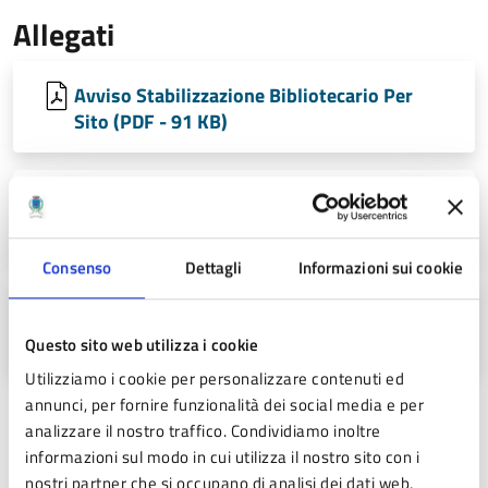
Allegati
Avviso Stabilizzazione Bibliotecario Per
Sito (PDF - 91 KB)
Modello Di Domanda Stabil. Bibliotecario
(DOCX - 20 KB)
Consenso
Dettagli
Informazioni sui cookie
Modello Di Domanda Stabil. Bibliotecario
(PDF - 23 KB)
Questo sito web utilizza i cookie
Utilizziamo i cookie per personalizzare contenuti ed
annunci, per fornire funzionalità dei social media e per
analizzare il nostro traffico. Condividiamo inoltre
Ultimo aggiornamento:
25/02/2022 12:32
informazioni sul modo in cui utilizza il nostro sito con i
nostri partner che si occupano di analisi dei dati web,