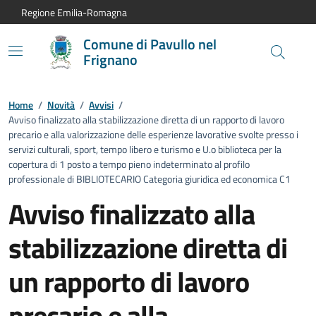
Vai al contenuto principale
Vai alla navigazione del sito
Vai al piede di pagina
Regione Emilia-Romagna
Comune di Pavullo nel
Frignano
Home
/
Novità
/
Avvisi
/
Avviso finalizzato alla stabilizzazione diretta di un rapporto di lavoro
precario e alla valorizzazione delle esperienze lavorative svolte presso i
servizi culturali, sport, tempo libero e turismo e U.o biblioteca per la
copertura di 1 posto a tempo pieno indeterminato al profilo
professionale di BIBLIOTECARIO Categoria giuridica ed economica C1
Avviso finalizzato alla
stabilizzazione diretta di
un rapporto di lavoro
precario e alla