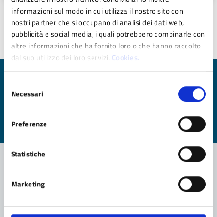
informazioni sul modo in cui utilizza il nostro sito con i
nostri partner che si occupano di analisi dei dati web,
Ultimo aggiornamento:
30/05/2025 10:28
pubblicità e social media, i quali potrebbero combinarle con
altre informazioni che ha fornito loro o che hanno raccolto
dal suo utilizzo dei loro servizi.
Cookies.
Quanto sono chiare le informazioni su questa
Selezione
Necessari
pagina?
del
consenso
Valuta da 1 a 5 stelle la pagina
Preferenze
Valuta 1 stelle su 5
Valuta 2 stelle su 5
Valuta 3 stelle su 5
Valuta 4 stelle su 5
Valuta 5 stelle su 5
Statistiche
Contatta il comune
Marketing
Leggi le domande frequenti