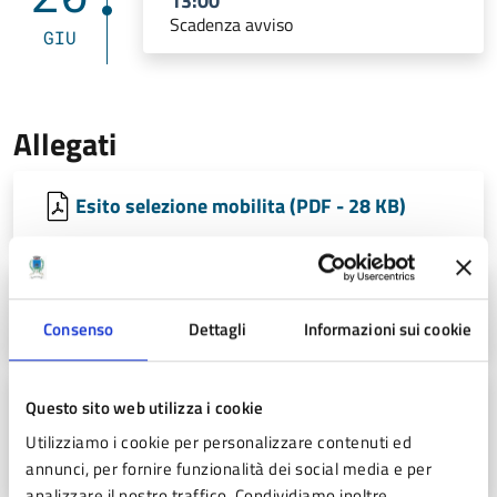
13:00
Scadenza avviso
GIU
Allegati
Esito selezione mobilita (PDF - 28 KB)
Bando Mobilità Istruttore Direttivo Amm
Scuola (PDF - 91 KB)
Consenso
Dettagli
Informazioni sui cookie
Ammissione candidata e Convocazione
Questo sito web utilizza i cookie
Colloquio ISTRUTTORE DIRETTIVO Servizio
Utilizziamo i cookie per personalizzare contenuti ed
Scuola (PDF - 26 KB)
annunci, per fornire funzionalità dei social media e per
analizzare il nostro traffico. Condividiamo inoltre