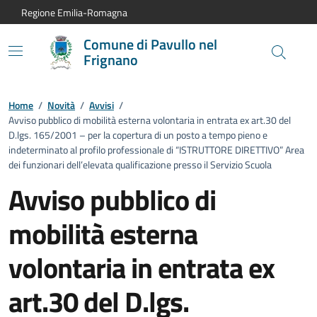
Vai al contenuto principale
Vai alla navigazione del sito
Vai al piede di pagina
Regione Emilia-Romagna
Comune di Pavullo nel
Frignano
Home
/
Novità
/
Avvisi
/
Avviso pubblico di mobilità esterna volontaria in entrata ex art.30 del
D.lgs. 165/2001 – per la copertura di un posto a tempo pieno e
indeterminato al profilo professionale di “ISTRUTTORE DIRETTIVO” Area
dei funzionari dell’elevata qualificazione presso il Servizio Scuola
Avviso pubblico di
mobilità esterna
volontaria in entrata ex
art.30 del D.lgs.