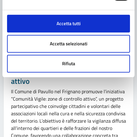
incasso verrà devoluto all’associazione Insieme per gli
altri (associazione di secondo livello che raccoglie
tantissime associazioni di volontariato del territorio del
Accetta tutti
Frignano) per sostenere le attività di volontariato […]
Accetta selezionati
Categoria:
NOTIZIA
17/11/2025
Rifiuta
COMUNITÀ VIGILE: zone di controllo
attivo
Il Comune di Pavullo nel Frignano promuove l’iniziativa
“Comunità Vigile: zone di controllo attivo”, un progetto
partecipativo che coinvolge cittadini e volontari delle
associazioni locali nella cura e nella sicurezza condivisa
del territorio. L’obiettivo è rafforzare la vigilanza diffusa
all’interno dei quartieri e delle frazioni del nostro
Comune, favorendo una collaborazione concreta tra