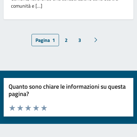
comunità e […]
Pagina
1
2
3
Pagina successiva
Quanto sono chiare le informazioni su questa
pagina?
Valuta da 1 a 5 stelle la pagina
Valuta 1 stelle su 5
Valuta 2 stelle su 5
Valuta 3 stelle su 5
Valuta 4 stelle su 5
Valuta 5 stelle su 5