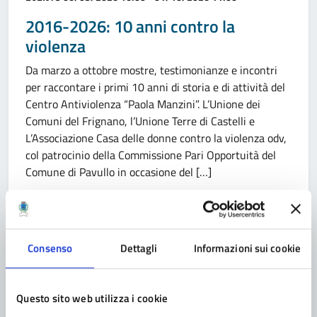
2016-2026: 10 anni contro la
violenza
Da marzo a ottobre mostre, testimonianze e incontri
per raccontare i primi 10 anni di storia e di attività del
Centro Antiviolenza “Paola Manzini”. L’Unione dei
Comuni del Frignano, l’Unione Terre di Castelli e
L’Associazione Casa delle donne contro la violenza odv,
col patrocinio della Commissione Pari Opportuità del
Comune di Pavullo in occasione del […]
Consenso
Dettagli
Informazioni sui cookie
Categoria:
EVENTO
13/12/2025 15:00
Incontro formativo per “Bambini
Soccorritori”
Questo sito web utilizza i cookie