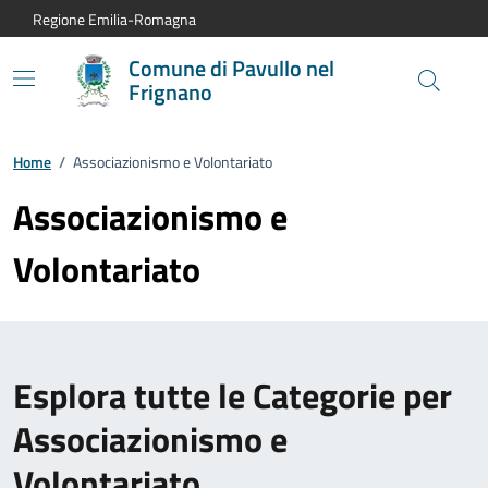
Vai al contenuto principale
Vai alla navigazione del sito
Vai al piede di pagina
Regione Emilia-Romagna
Comune di Pavullo nel
Frignano
Home
/
Associazionismo e Volontariato
Associazionismo e
Volontariato
Esplora tutte le Categorie per
Associazionismo e
Volontariato