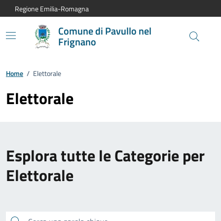
Vai al contenuto principale
Vai alla navigazione del sito
Vai al piede di pagina
Regione Emilia-Romagna
Comune di Pavullo nel
Frignano
Home
/
Elettorale
Elettorale
Esplora tutte le Categorie per
Elettorale
Cerca una parola chiave