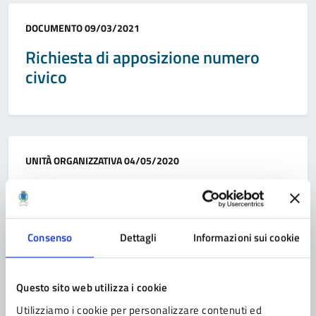
Categoria:
DOCUMENTO
09/03/2021
Richiesta di apposizione numero
civico
Categoria:
UNITÀ ORGANIZZATIVA
04/05/2020
Unità Operativa Elettorale
Consenso
Dettagli
Informazioni sui cookie
Categoria:
UNITÀ ORGANIZZATIVA
07/04/2020
Questo sito web utilizza i cookie
Ufficio Servizi Demografici
Utilizziamo i cookie per personalizzare contenuti ed