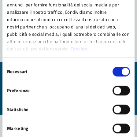
annunci, per fornire funzionalità dei social media e per
analizzare il nostro traffico. Condividiamo inoltre
informazioni sul modo in cui utilizza il nostro sito con i
nostri partner che si occupano di analisi dei dati web,
1
Pagina
2
pubblicità e social media, i quali potrebbero combinarle con
Pagina precedente
altre informazioni che ha fornito loro o che hanno raccolto
dal suo utilizzo dei loro servizi.
Cookies.
Selezione
Necessari
del
Quanto sono chiare le informazioni su questa
consenso
pagina?
Preferenze
Valuta da 1 a 5 stelle la pagina
Valuta 1 stelle su 5
Valuta 2 stelle su 5
Valuta 3 stelle su 5
Valuta 4 stelle su 5
Valuta 5 stelle su 5
Statistiche
Marketing