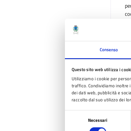
pe
co
L’
ch
im
Consenso
im
Questo sito web utilizza i cook
L
Utilizziamo i cookie per person
traffico. Condividiamo inoltre i
dei dati web, pubblicità e soc
S
raccolto dal suo utilizzo dei lo
Selezione
Necessari
del
Ul
consenso