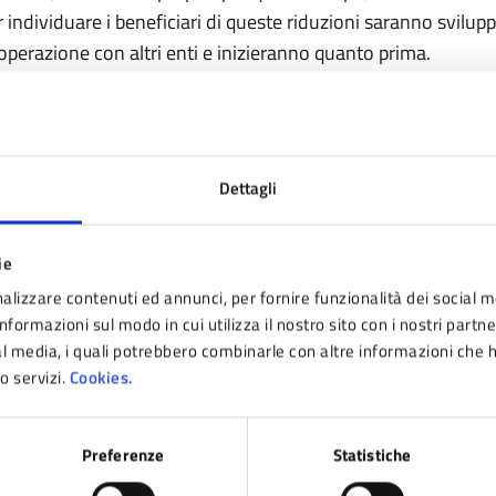
r individuare i beneficiari di queste riduzioni saranno svilupp
operazione con altri enti e inizieranno quanto prima.
operazione di riduzione tributi realizzata con questa inizia
e, sommata all’operazione di compensazione verso le impre
porto di 340.00 Euro, costituiscono un sostanzioso sostegno
Dettagli
prese.
ie
ink utili
alizzare contenuti ed annunci, per fornire funzionalità dei social m
nformazioni sul modo in cui utilizza il nostro sito con i nostri partn
ial media, i quali potrebbero combinarle con altre informazioni che 
cheda informativa TARI
ro servizi.
Cookies.
Preferenze
Statistiche
timo aggiornamento:
14/10/2021 12:47