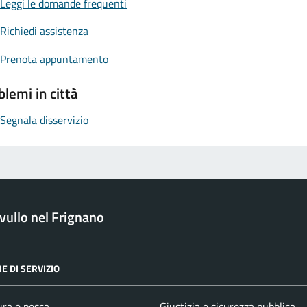
Leggi le domande frequenti
Richiedi assistenza
Prenota appuntamento
blemi in città
Segnala disservizio
ullo nel Frignano
E DI SERVIZIO
ura e pesca
Giustizia e sicurezza pubblica