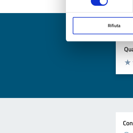
Rifiuta
Qua
Valuta
Valu
Con