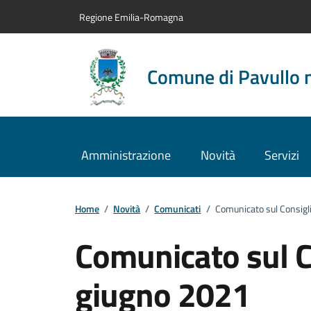
Vai al contenuto principale
Vai alla navigazione del sito
Vai al piede di pagina
Regione Emilia-Romagna
Comune di Pavullo 
Amministrazione
Novità
Servizi
Home
/
Novità
/
Comunicati
/
Comunicato sul Consigl
Comunicato sul C
giugno 2021