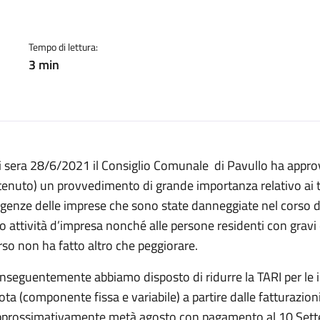
cato:
Tempo di lettura:
3 min
ri sera 28/6/2021 il Consiglio Comunale di Pavullo ha appro
tenuto) un provvedimento di grande importanza relativo ai tri
igenze delle imprese che sono state danneggiate nel corso de
ro attività d’impresa nonché alle persone residenti con grav
rso non ha fatto altro che peggiorare.
nseguentemente abbiamo disposto di ridurre la TARI per le i
ota (componente fissa e variabile) a partire dalle fatturazio
pprossimativamente metà agosto con pagamento al 10 Settembr