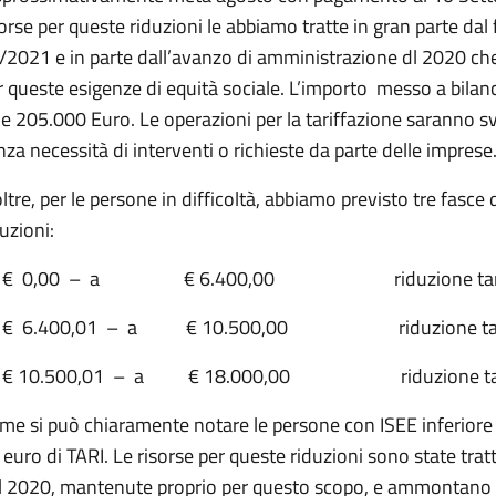
sorse per queste riduzioni le abbiamo tratte in gran parte da
/2021 e in parte dall’avanzo di amministrazione dl 2020 c
r queste esigenze di equità sociale. L’importo messo a bilanc
le 205.000 Euro. Le operazioni per la tariffazione saranno svo
nza necessità di interventi o richieste da parte delle imprese
oltre, per le persone in difficoltà, abbiamo previsto tre fasce
uzioni:
a € 0,00 – a € 6.400,00 riduzione tarif
a € 6.400,01 – a € 10.500,00 riduzione tari
 € 10.500,01 – a € 18.000,00 riduzione tari
me si può chiaramente notare le persone con ISEE inferiore
 euro di TARI. Le risorse per queste riduzioni sono state tr
l 2020, mantenute proprio per questo scopo, e ammontano a 