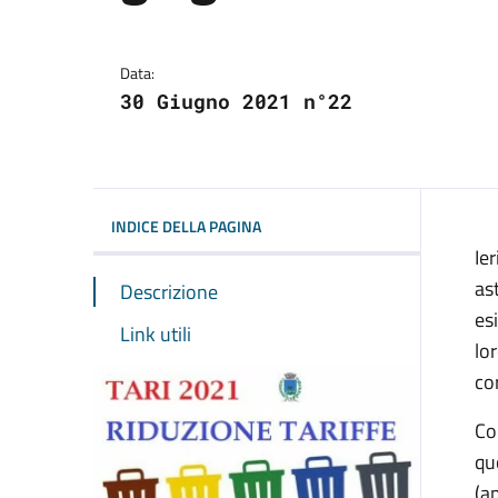
Dettagli del comuni
Data:
30 Giugno 2021 n°22
INDICE DELLA PAGINA
Ie
as
Descrizione
es
Link utili
lo
co
Co
qu
(a