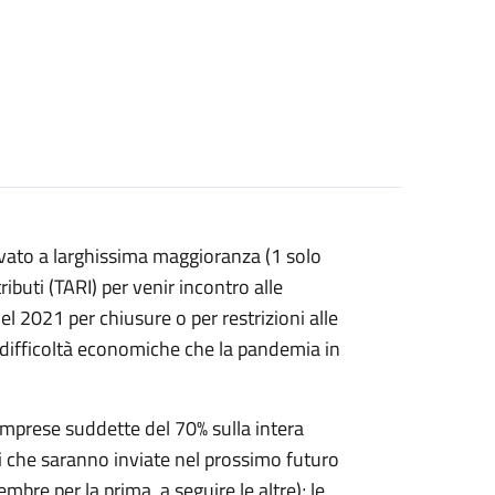
vato a larghissima maggioranza (1 solo
buti (TARI) per venir incontro alle
l 2021 per chiusure o per restrizioni alle
i difficoltà economiche che la pandemia in
mprese suddette del 70% sulla intera
ni che saranno inviate nel prossimo futuro
e per la prima, a seguire le altre); le