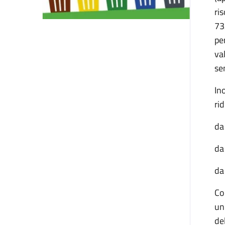
ri
73
pe
va
se
In
rid
d
d
da
Co
un
de