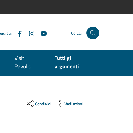
Facebook
Instagram
YouTube
uici su:
Cerca:
Visit
Tutti gli
Pavullo
argomenti
Condividi
Vedi azioni