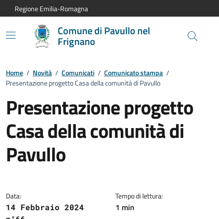
Vai al contenuto principale
Vai alla navigazione del sito
Vai al piede di pagina
Regione Emilia-Romagna
Comune di Pavullo nel
Frignano
Home
/
Novità
/
Comunicati
/
Comunicato stampa
/
Presentazione progetto Casa della comunità di Pavullo
Presentazione progetto
Casa della comunità di
Pavullo
Dettagli del comunicato:
Data:
Tempo di lettura:
1 min
14 Febbraio 2024
n°66