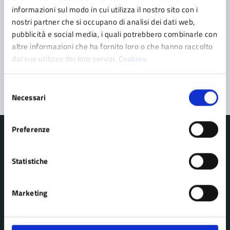
Richiedi assistenza
informazioni sul modo in cui utilizza il nostro sito con i
nostri partner che si occupano di analisi dei dati web,
Prenota appuntamento
pubblicità e social media, i quali potrebbero combinarle con
altre informazioni che ha fornito loro o che hanno raccolto
Problemi in città
dal suo utilizzo dei loro servizi.
Cookies.
Segnala disservizio
Selezione
Necessari
del
consenso
Preferenze
Statistiche
Comune di Pavullo nel Frignano
Marketing
AMMINISTRAZIONE
Organi di governo