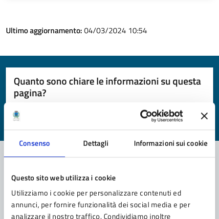
Ultimo aggiornamento:
04/03/2024 10:54
Quanto sono chiare le informazioni su questa
pagina?
Valuta da 1 a 5 stelle la pagina
Valuta 1 stelle su 5
Valuta 2 stelle su 5
Valuta 3 stelle su 5
Valuta 4 stelle su 5
Valuta 5 stelle su 5
Consenso
Dettagli
Informazioni sui cookie
Questo sito web utilizza i cookie
Contatta il comune
Utilizziamo i cookie per personalizzare contenuti ed
Leggi le domande frequenti
annunci, per fornire funzionalità dei social media e per
analizzare il nostro traffico. Condividiamo inoltre