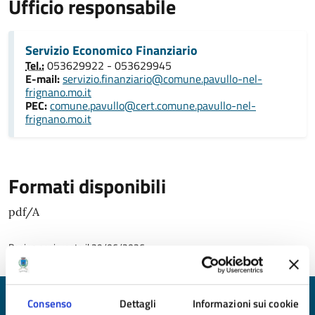
Ufficio responsabile
Servizio Economico Finanziario
Tel.:
053629922 - 053629945
E-mail:
servizio.finanziario@comune.pavullo-nel-
frignano.mo.it
PEC:
comune.pavullo@cert.comune.pavullo-nel-
frignano.mo.it
Formati disponibili
pdf/A
Pagina aggiornata il 29/06/2026
Consenso
Dettagli
Informazioni sui cookie
Quanto sono chiare le informazioni su questa