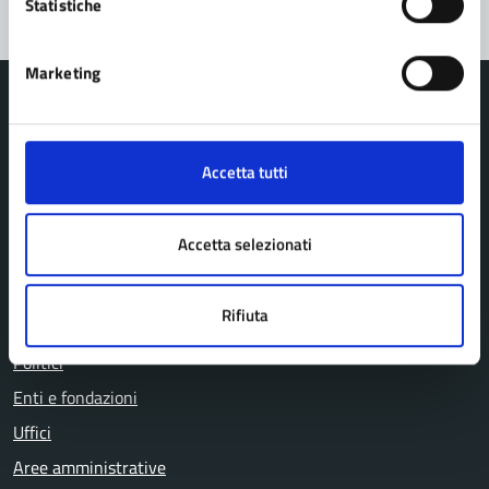
Statistiche
Marketing
Accetta tutti
Comune di Pavullo nel Frignano
Accetta selezionati
AMMINISTRAZIONE
Organi di governo
Rifiuta
Personale amministrativo
Politici
Enti e fondazioni
Uffici
Aree amministrative