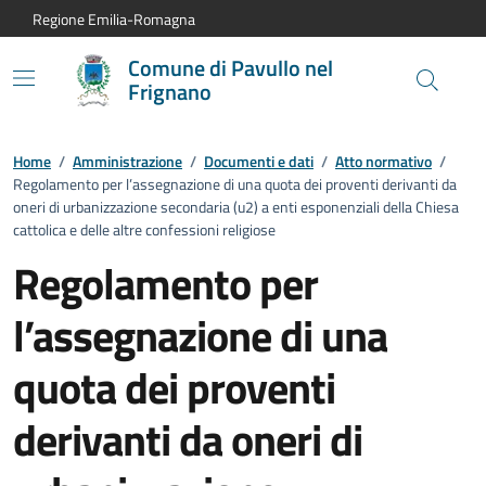
Vai al contenuto principale
Vai alla navigazione del sito
Vai al piede di pagina
Regione Emilia-Romagna
Comune di Pavullo nel
Frignano
Home
/
Amministrazione
/
Documenti e dati
/
Atto normativo
/
Regolamento per l’assegnazione di una quota dei proventi derivanti da
oneri di urbanizzazione secondaria (u2) a enti esponenziali della Chiesa
cattolica e delle altre confessioni religiose
Regolamento per
l’assegnazione di una
quota dei proventi
derivanti da oneri di