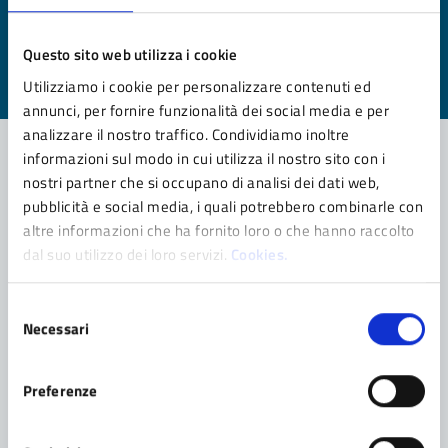
pagina?
Questo sito web utilizza i cookie
Valuta da 1 a 5 stelle la pagina
Utilizziamo i cookie per personalizzare contenuti ed
Valuta 1 stelle su 5
Valuta 2 stelle su 5
Valuta 3 stelle su 5
Valuta 4 stelle su 5
Valuta 5 stelle su 5
annunci, per fornire funzionalità dei social media e per
analizzare il nostro traffico. Condividiamo inoltre
informazioni sul modo in cui utilizza il nostro sito con i
nostri partner che si occupano di analisi dei dati web,
Contatta il comune
pubblicità e social media, i quali potrebbero combinarle con
altre informazioni che ha fornito loro o che hanno raccolto
Leggi le domande frequenti
dal suo utilizzo dei loro servizi.
Cookies.
Richiedi assistenza
Selezione
Prenota appuntamento
Necessari
del
consenso
Problemi in città
Preferenze
Segnala disservizio