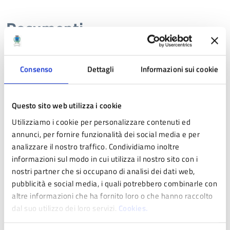
Documenti
Consenso
Dettagli
Informazioni sui cookie
DOCUMENTO
Regolamento per l’assegnazione
di una quota dei proventi
Questo sito web utilizza i cookie
derivanti da oneri di
Utilizziamo i cookie per personalizzare contenuti ed
annunci, per fornire funzionalità dei social media e per
urbanizzazione secondaria (u2) a
analizzare il nostro traffico. Condividiamo inoltre
enti esponenziali della Chiesa
informazioni sul modo in cui utilizza il nostro sito con i
cattolica e delle altre
nostri partner che si occupano di analisi dei dati web,
pubblicità e social media, i quali potrebbero combinarle con
confessioni religiose
altre informazioni che ha fornito loro o che hanno raccolto
dal suo utilizzo dei loro servizi.
Cookies.