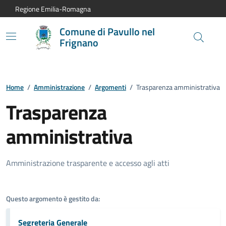
Vai al contenuto principale
Vai alla navigazione del sito
Vai al piede di pagina
Regione Emilia-Romagna
Comune di Pavullo nel
Frignano
Home
/
Amministrazione
/
Argomenti
/
Trasparenza amministrativa
Trasparenza
amministrativa
Amministrazione trasparente e accesso agli atti
Questo argomento è gestito da:
Segreteria Generale