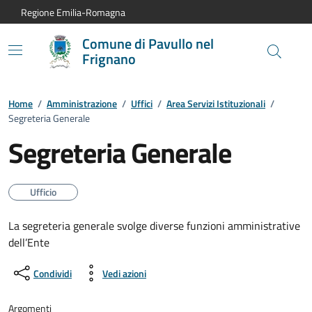
Vai al contenuto principale
Vai alla navigazione del sito
Vai al piede di pagina
Regione Emilia-Romagna
Comune di Pavullo nel
Frignano
Home
/
Amministrazione
/
Uffici
/
Area Servizi Istituzionali
/
Segreteria Generale
Segreteria Generale
Ufficio
La segreteria generale svolge diverse funzioni amministrative
dell’Ente
Condividi
Vedi azioni
Argomenti