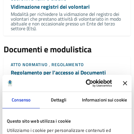
Vidimazione registri dei volontari
Modalità per richiedere la vidimazione del registro dei
volontari che prestano attività di volontariato in modo
abituale e non occasionale presso un Ente del terzo
settore (Ets).
Documenti e modulistica
ATTO NORMATIVO
,
REGOLAMENTO
Regolamento per l’accesso ai Documenti
Amministrativi
Consenso
Dettagli
Informazioni sui cookie
ATTO NORMATIVO
,
REGOLAMENTO
Regolamento Albo pretorio, notificazioni e
deposito atti
Questo sito web utilizza i cookie
Utilizziamo i cookie per personalizzare contenuti ed