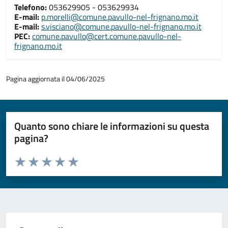
Telefono:
053629905 - 053629934
E-mail:
p.morelli@comune.pavullo-nel-frignano.mo.it
E-mail:
s.visciano@comune.pavullo-nel-frignano.mo.it
PEC:
comune.pavullo@cert.comune.pavullo-nel-
frignano.mo.it
Pagina aggiornata il 04/06/2025
Quanto sono chiare le informazioni su questa
pagina?
Valuta da 1 a 5 stelle la pagina
Valuta 1 stelle su 5
Valuta 2 stelle su 5
Valuta 3 stelle su 5
Valuta 4 stelle su 5
Valuta 5 stelle su 5