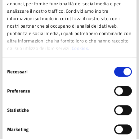
annunci, per fornire funzionalità dei social media e per
analizzare il nostro traffico. Condividiamo inoltre
ATTO NORMATIVO
,
REGOLAMENTO
informazioni sul modo in cui utilizza il nostro sito con i
Regolamento per il trattamento dei dati
nostri partner che si occupano di analisi dei dati web,
sensibili e giudiziari
pubblicità e social media, i quali potrebbero combinarle con
altre informazioni che ha fornito loro o che hanno raccolto
dal suo utilizzo dei loro servizi.
Cookies.
ATTO NORMATIVO
,
REGOLAMENTO
Regolamento Procedimento Amministrativo
Selezione
Necessari
del
consenso
ATTO NORMATIVO
,
REGOLAMENTO
Preferenze
Regolamento sui controlli interni
Statistiche
ATTO NORMATIVO
,
REGOLAMENTO
Marketing
Regolamento per il funzionamento della