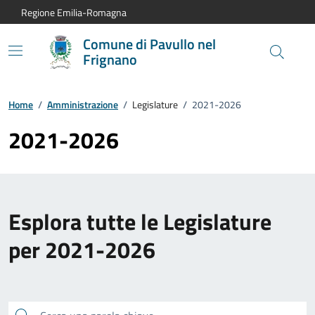
Vai al contenuto principale
Vai alla navigazione del sito
Vai al piede di pagina
Regione Emilia-Romagna
Comune di Pavullo nel
Frignano
Home
/
Amministrazione
/
Legislature
/
2021-2026
2021-2026
Esplora tutte le Legislature
per 2021-2026
Cerca una parola chiave