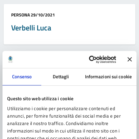
Categoria:
PERSONA
29/10/2021
Verbelli Luca
Categoria:
PERSONA
29/10/2021
Toni Marco
Consenso
Dettagli
Informazioni sui cookie
Questo sito web utilizza i cookie
Utilizziamo i cookie per personalizzare contenuti ed
Pagina
1
2
3
annunci, per fornire funzionalità dei social media e per
Pagina successiva
analizzare il nostro traffico. Condividiamo inoltre
informazioni sul modo in cui utilizza il nostro sito con i
nostri partner che si occupano di analisi dei dati web,