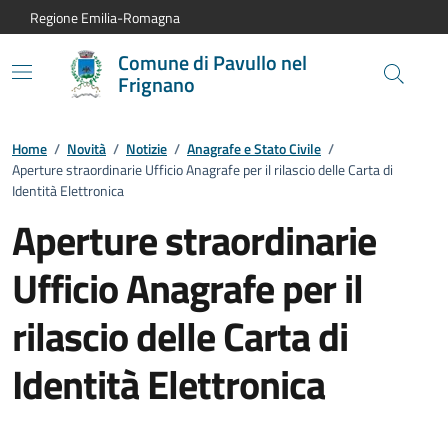
Vai al contenuto principale
Vai alla navigazione del sito
Vai al piede di pagina
Regione Emilia-Romagna
Comune di Pavullo nel
Frignano
Home
/
Novità
/
Notizie
/
Anagrafe e Stato Civile
/
Aperture straordinarie Ufficio Anagrafe per il rilascio delle Carta di
Identità Elettronica
Aperture straordinarie
Ufficio Anagrafe per il
rilascio delle Carta di
Identità Elettronica
Dettagli della notizia: