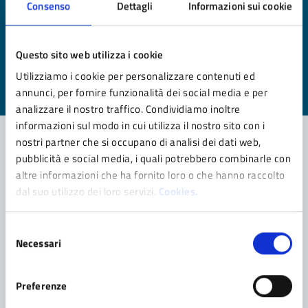
Consenso
Dettagli
Informazioni sui cookie
Quanto sono chiare le informazioni su questa
pagina?
Questo sito web utilizza i cookie
Utilizziamo i cookie per personalizzare contenuti ed
Valuta da 1 a 5 stelle la pagina
annunci, per fornire funzionalità dei social media e per
Valuta 1 stelle su 5
Valuta 2 stelle su 5
Valuta 3 stelle su 5
Valuta 4 stelle su 5
Valuta 5 stelle su 5
analizzare il nostro traffico. Condividiamo inoltre
informazioni sul modo in cui utilizza il nostro sito con i
nostri partner che si occupano di analisi dei dati web,
pubblicità e social media, i quali potrebbero combinarle con
Contatta il comune
altre informazioni che ha fornito loro o che hanno raccolto
dal suo utilizzo dei loro servizi.
Cookies.
Leggi le domande frequenti
Selezione
Richiedi assistenza
Necessari
del
Prenota appuntamento
consenso
Preferenze
Problemi in città