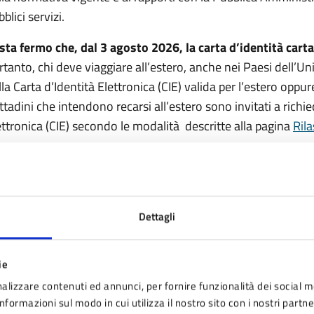
blici servizi.
sta fermo che, dal 3 agosto 2026, la carta d’identità cartac
rtanto, chi deve viaggiare all’estero, anche nei Paesi dell’
lla Carta d’Identità Elettronica (CIE) valida per l’estero oppur
ittadini che intendono recarsi all’estero sono invitati a richied
ettronica (CIE) secondo le modalità descritte alla pagina
Rila
timo aggiornamento:
08/07/2026 11:02
Dettagli
ie
alizzare contenuti ed annunci, per fornire funzionalità dei social m
nformazioni sul modo in cui utilizza il nostro sito con i nostri partn
nto sono chiare le informazioni su questa pagina