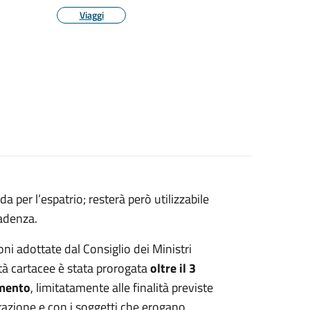
Viaggi
a per l’espatrio; resterà però utilizzabile
cadenza.
oni adottate dal Consiglio dei Ministri
ità cartacee è stata prorogata
oltre il 3
umento
, limitatamente alle finalità previste
razione e con i soggetti che erogano