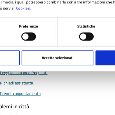
ial media, i quali potrebbero combinarle con altre informazioni che 
ro servizi.
Cookies.
 da 1 a 5 stelle la pagina
ta 1 stelle su 5
Valuta 2 stelle su 5
Valuta 3 stelle su 5
Valuta 4 stelle su 5
Valuta 5 stelle su 5
Preferenze
Statistiche
Accetta selezionati
tatta il comune
Leggi le domande frequenti
Richiedi assistenza
Prenota appuntamento
blemi in città