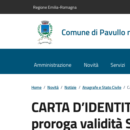
Vai al contenuto principale
Vai alla navigazione del sito
Vai al piede di pagina
Regione Emilia-Romagna
Comune di Pavullo 
Amministrazione
Novità
Servizi
Home
/
Novità
/
Notizie
/
Anagrafe e Stato Civile
/
C
CARTA D’IDENTI
proroga validità