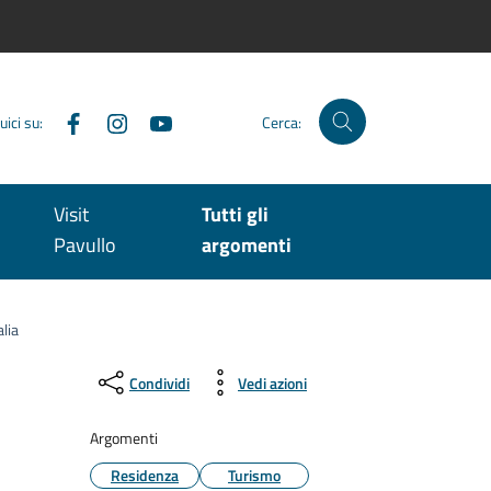
Facebook
Instagram
YouTube
uici su:
Cerca:
Visit
Tutti gli
Pavullo
argomenti
lia
Condividi
Vedi azioni
Argomenti
Residenza
Turismo