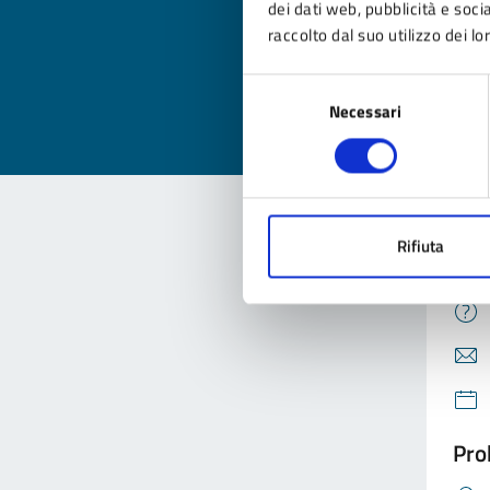
dei dati web, pubblicità e soc
raccolto dal suo utilizzo dei lo
Valuta
Valu
Selezione
Necessari
del
consenso
Rifiuta
Con
Pro