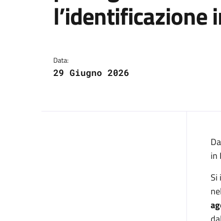
l’identificazione i
Dettagli della notizi
Data:
29 Giugno 2026
Da
in
Si
ne
ag
da