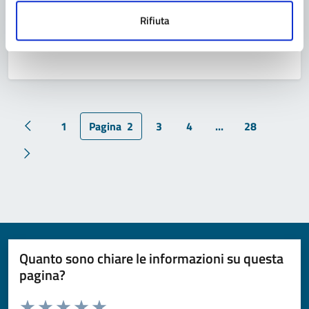
Pavullo’26 un’estate di
Rifiuta
#continuemozioni
1
Pagina
2
3
4
...
28
Pagina precedente
Pagina successiva
Quanto sono chiare le informazioni su questa
pagina?
Valuta da 1 a 5 stelle la pagina