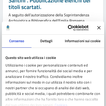
Santini”. Pubblicazione elenchi dei
titoli scartati.
A seguito dell’autorizzazione della Soprintendenza
Archivistica e Bibliografica dell’Emilia Romagna
protocollo n. 12484 del 27/05/2026 e con
determinazione n. 260/2026 è stato approvato lo
scarto del materiale bibliografico presente negli elenchi
Consenso
Dettagli
Informazioni sui cookie
allegati che possono essere richiesti da parte di
istituzioni pubbliche o private senza fini di lucro entro
90 giorni dalla pubblicazione del presente avviso […]
Questo sito web utilizza i cookie
Utilizziamo i cookie per personalizzare contenuti ed
annunci, per fornire funzionalità dei social media e per
analizzare il nostro traffico. Condividiamo inoltre
Categoria:
EVENTO
17/07/2026 10:30 - 31/07/2026 10:30
informazioni sul modo in cui utilizza il nostro sito con i
nostri partner che si occupano di analisi dei dati web,
YOGA INSIEME al Centro Bucaneve
pubblicità e social media, i quali potrebbero combinarle con
Lezioni di yoga all’aperto rivolte a tutti pensate per
altre informazioni che ha fornito loro o che hanno raccolto
favorire l’inclusione delle persone con disabilitàVenerdì
dal suo utilizzo dei loro servizi.
Cookies.