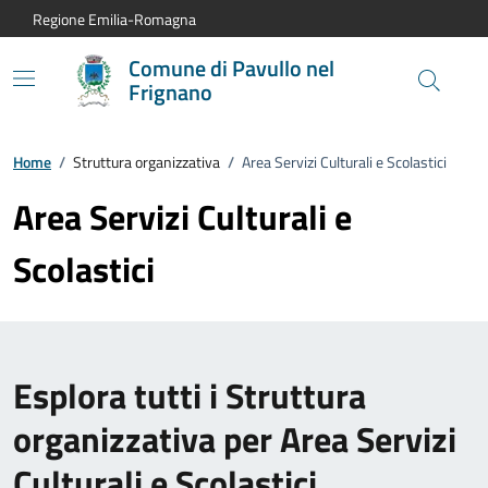
Vai al contenuto principale
Vai alla navigazione del sito
Vai al piede di pagina
Regione Emilia-Romagna
Comune di Pavullo nel
Frignano
Home
/
Struttura organizzativa
/
Area Servizi Culturali e Scolastici
Area Servizi Culturali e
Scolastici
Esplora tutti i Struttura
organizzativa per Area Servizi
Culturali e Scolastici