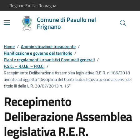
Vai al contenuto principale
Vai alla navigazione del sito
Vai al piede di pagina
Regione Emilia-Romagna
Comune di Pavullo nel
Frignano
Home
/
Amministrazione trasparente
/
Pianificazione e governo del territorio
/
Piani e regolamenti urbanistici Comunali generali
/
P.S.C. – R.U.E. – P.O.C.
/
Recepimento Deliberazione Assemblea legislativa R.E.R. n.186/2018
avente ad oggetto “Disciplina del Contributo di Costruzione ai sensi del
titolo III della L.R. 30/07/2013 n. 15”
Recepimento
Deliberazione Assemblea
legislativa R.E.R.