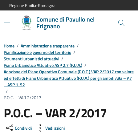
Vai al contenuto principale
Vai alla navigazione del sito
Vai al piede di pagina
Regione Emilia-Romagna
Comune di Pavullo nel
Frignano
Home
/
Amministrazione trasparente
/
Pianificazione e governo del territorio
/
Strumenti urbanistici attuativi
/
Piano Urbanistico Attuativo ASP 2.7 (P.U.A.)
/
Adozione del Piano Operativo Comunale (P.O.C.) VAR 2/2017 con valore
ed effetti di Piano Urbanistico Attuativo (P.U.A.) per gli ambiti A9a – A7
– ASP 1-S2
/
P.O.C. – VAR 2/2017
P.O.C. – VAR 2/2017
Condividi
Vedi azioni