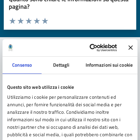
pagina?
Valuta da 1 a 5 stelle la pagina
Valuta 1 stelle su 5
Valuta 2 stelle su 5
Valuta 3 stelle su 5
Valuta 4 stelle su 5
Valuta 5 stelle su 5
Contatta il comune
Consenso
Dettagli
Informazioni sui cookie
Leggi le domande frequenti
Questo sito web utilizza i cookie
Richiedi assistenza
Utilizziamo i cookie per personalizzare contenuti ed
Prenota appuntamento
annunci, per fornire funzionalità dei social media e per
analizzare il nostro traffico. Condividiamo inoltre
Problemi in città
informazioni sul modo in cui utilizza il nostro sito con i
nostri partner che si occupano di analisi dei dati web,
Segnala disservizio
pubblicità e social media, i quali potrebbero combinarle con