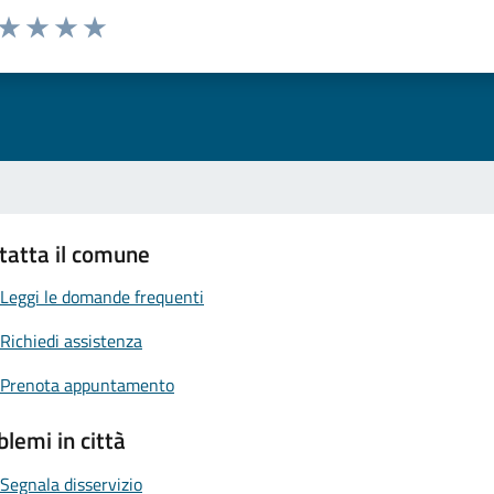
 da 1 a 5 stelle la pagina
ta 1 stelle su 5
Valuta 2 stelle su 5
Valuta 3 stelle su 5
Valuta 4 stelle su 5
Valuta 5 stelle su 5
tatta il comune
Leggi le domande frequenti
Richiedi assistenza
Prenota appuntamento
blemi in città
Segnala disservizio