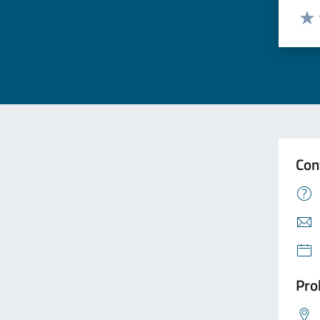
Valuta
Valu
Con
Pro