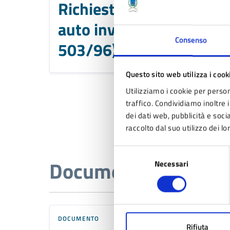
Richiesta contrassegno
auto invalidi (DPR
Consenso
503/96)
Questo sito web utilizza i cook
Utilizziamo i cookie per person
traffico. Condividiamo inoltre i
dei dati web, pubblicità e soc
raccolto dal suo utilizzo dei lo
Selezione
Documenti
Necessari
del
consenso
DOCUMENTO
Rifiuta