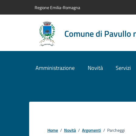
Vai al contenuto principale
Vai alla navigazione del sito
Vai al piede di pagina
Regione Emilia-Romagna
Comune di Pavullo 
Amministrazione
Novità
Servizi
Home
/
Novità
/
Argomenti
/
Parcheggi