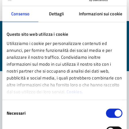
Ultimo aggiornamento:
24/06/2025 12:29
Consenso
Dettagli
Informazioni sui cookie
Questo sito web utilizza i cookie
Quanto sono chiare le informazioni su questa
pagina?
Utilizziamo i cookie per personalizzare contenuti ed
annunci, per fornire funzionalità dei social media e per
Valuta da 1 a 5 stelle la pagina
analizzare il nostro traffico. Condividiamo inoltre
Valuta 1 stelle su 5
Valuta 2 stelle su 5
Valuta 3 stelle su 5
Valuta 4 stelle su 5
Valuta 5 stelle su 5
informazioni sul modo in cui utilizza il nostro sito con i
nostri partner che si occupano di analisi dei dati web,
pubblicità e social media, i quali potrebbero combinarle con
altre informazioni che ha fornito loro o che hanno raccolto
dal suo utilizzo dei loro servizi.
Cookies.
Contatta il comune
Leggi le domande frequenti
Selezione
Necessari
del
Richiedi assistenza
consenso