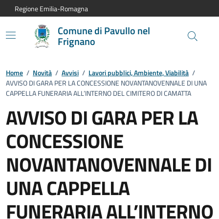
Vai al contenuto principale
Vai alla navigazione del sito
Vai al piede di pagina
Regione Emilia-Romagna
Comune di Pavullo nel
Frignano
Home
/
Novità
/
Avvisi
/
Lavori pubblici, Ambiente, Viabilità
/
AVVISO DI GARA PER LA CONCESSIONE NOVANTANOVENNALE DI UNA
CAPPELLA FUNERARIA ALL’INTERNO DEL CIMITERO DI CAMATTA
AVVISO DI GARA PER LA
CONCESSIONE
NOVANTANOVENNALE DI
UNA CAPPELLA
FUNERARIA ALL’INTERNO