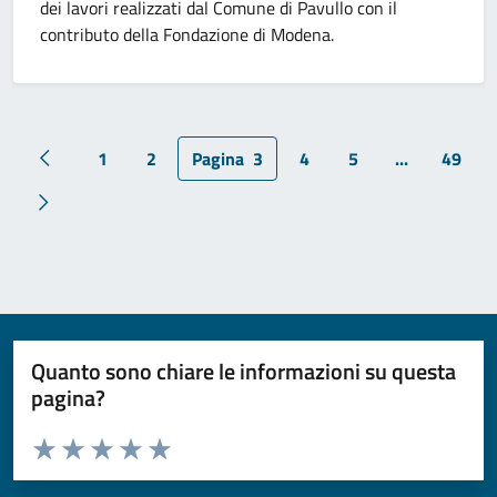
dei lavori realizzati dal Comune di Pavullo con il
contributo della Fondazione di Modena.
1
2
Pagina
3
4
5
...
49
Pagina precedente
Pagina successiva
Quanto sono chiare le informazioni su questa
pagina?
Valuta da 1 a 5 stelle la pagina
Valuta 1 stelle su 5
Valuta 2 stelle su 5
Valuta 3 stelle su 5
Valuta 4 stelle su 5
Valuta 5 stelle su 5