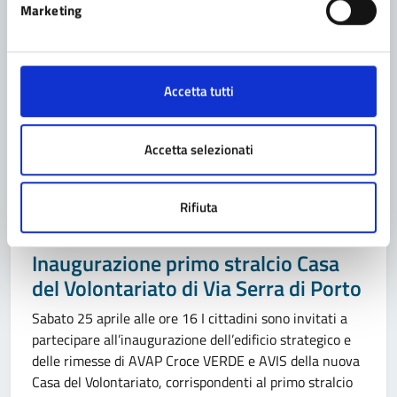
16.00Fabbrica delle Arti – Palazzo Ducale di Pavullo nel
Marketing
Frignano VERDEBLULa magia del CianotipoA cura di
Francesco Fantoni (architetto, illustratore e
fotografo)Riproduzione fotografica in cianotipia delle
essenze del Parco DucaleEsplorazioni sulle orme di
Accetta tutti
Anna Atkins Si richiede ai partecipanti di munirsi di un
grembiule Informazioni / prenotazioniFabbrica delle […]
Accetta selezionati
Rifiuta
Categoria:
EVENTO
25/04/2026 16:00
Inaugurazione primo stralcio Casa
del Volontariato di Via Serra di Porto
Sabato 25 aprile alle ore 16 I cittadini sono invitati a
partecipare all’inaugurazione dell’edificio strategico e
delle rimesse di AVAP Croce VERDE e AVIS della nuova
Casa del Volontariato, corrispondenti al primo stralcio