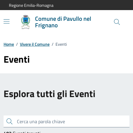
Vai al contenuto principale
Vai alla navigazione del sito
Vai al piede di pagina
Regione Emilia-Romagna
Comune di Pavullo nel
Frignano
Home
/
Vivere il Comune
/
Eventi
Eventi
Esplora tutti gli Eventi
Cerca una parola chiave