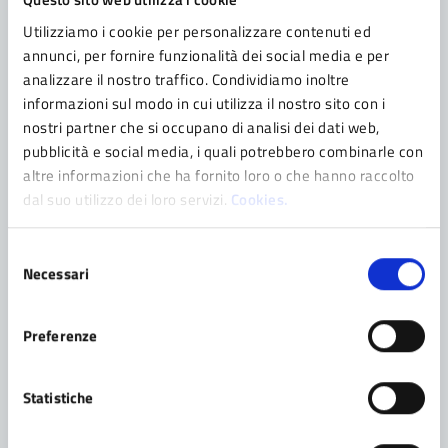
Inaugurazione nuovo Campo
Utilizziamo i cookie per personalizzare contenuti ed
Sintetico dello Stadio Minelli
annunci, per fornire funzionalità dei social media e per
analizzare il nostro traffico. Condividiamo inoltre
Domenica 26 aprile 2026 dalle ore 9.00 ProgrammaOre
informazioni sul modo in cui utilizza il nostro sito con i
9-12: Torneo giovanile Memorial Tadolini-Muratori:
nostri partner che si occupano di analisi dei dati web,
Pavullo- Sassuolo- Reggiana – CarpiOre 12:00: Taglio
pubblicità e social media, i quali potrebbero combinarle con
del nastro con saluti delle autoritàOre 13: Stand
altre informazioni che ha fornito loro o che hanno raccolto
gastronomico con prodotti tradizionaliDalle ore 14
dal suo utilizzo dei loro servizi.
Cookies.
pomeriggio sportivo: Match senior e DJ set CLEM
Selezione
Necessari
del
consenso
Categoria:
EVENTO
09/05/2026 10:00 - 16:00
Preferenze
VERDEBLU – Workshop d’artista a
cura di Francesco Fantoni
Statistiche
Sabato 9 maggio 2026h. 10.00/13.00 – 14.00/