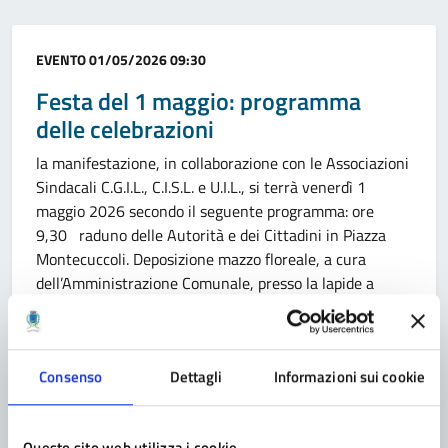
Categoria:
EVENTO
01/05/2026 09:30
Festa del 1 maggio: programma
delle celebrazioni
la manifestazione, in collaborazione con le Associazioni
Sindacali C.G.I.L., C.I.S.L. e U.I.L., si terrà venerdì 1
maggio 2026 secondo il seguente programma: ore
9,30 raduno delle Autorità e dei Cittadini in Piazza
Montecuccoli. Deposizione mazzo floreale, a cura
dell’Amministrazione Comunale, presso la lapide a
ricordo dei caduti di Marcinelle (tra cui due pavullesi);
ore 9,45 […]
Consenso
Dettagli
Informazioni sui cookie
Categoria:
EVENTO
26/04/2026 09:00
Questo sito web utilizza i cookie