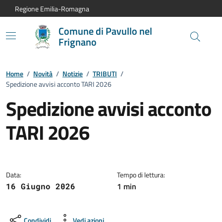
Vai al contenuto principale
Vai alla navigazione del sito
Vai al piede di pagina
Regione Emilia-Romagna
Comune di Pavullo nel
Frignano
Home
/
Novità
/
Notizie
/
TRIBUTI
/
Spedizione avvisi acconto TARI 2026
Spedizione avvisi acconto
TARI 2026
Dettagli della notizia:
Data:
Tempo di lettura:
1 min
16 Giugno 2026
Condividi
Vedi azioni