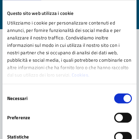
Valuta da 1 a 5 stelle la pagina
Questo sito web utilizza i cookie
Valuta 1 stelle su 5
Valuta 2 stelle su 5
Valuta 3 stelle su 5
Valuta 4 stelle su 5
Valuta 5 stelle su 5
Utilizziamo i cookie per personalizzare contenuti ed
annunci, per fornire funzionalità dei social media e per
analizzare il nostro traffico. Condividiamo inoltre
informazioni sul modo in cui utilizza il nostro sito con i
nostri partner che si occupano di analisi dei dati web,
Contatta il comune
pubblicità e social media, i quali potrebbero combinarle con
altre informazioni che ha fornito loro o che hanno raccolto
Leggi le domande frequenti
dal suo utilizzo dei loro servizi.
Cookies.
Richiedi assistenza
Selezione
Prenota appuntamento
Necessari
del
consenso
Problemi in città
Preferenze
Segnala disservizio
Statistiche