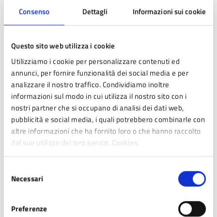
Puoi presentarti presso gli uffici negli orari di
Consenso
Dettagli
Informazioni sui cookie
apertura al pubblico.
Questo sito web utilizza i cookie
Utilizziamo i cookie per personalizzare contenuti ed
Condizioni di servizio
annunci, per fornire funzionalità dei social media e per
analizzare il nostro traffico. Condividiamo inoltre
Termini e condizioni di servizio (PDF - 34 KB)
informazioni sul modo in cui utilizza il nostro sito con i
nostri partner che si occupano di analisi dei dati web,
Contatti
pubblicità e social media, i quali potrebbero combinarle con
altre informazioni che ha fornito loro o che hanno raccolto
dal suo utilizzo dei loro servizi.
Cookies.
Zuccarini Stefania
Tel.:
053629923 (h.8.15-10.15)
E-mail:
s.zuccarini@comune.pavullo-nel-
Selezione
frignano.mo.it
Necessari
del
consenso
Preferenze