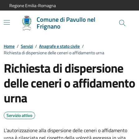
Vai al contenuto principale
Vai alla navigazione del sito
Vai al piede di pagina
Regione Emilia-Romagna
Comune di Pavullo nel
Frignano
Home
/
Servizi
/
Anagrafe e stato civile
/
Richiesta di dispersione delle ceneri o affidamento urna
Richiesta di dispersione
delle ceneri o affidamento
urna
Servizio attivo
L’autorizzazione alla dispersione delle ceneri o affidamento
urna è rilasciata nel rispetto della volontà espressa in vita