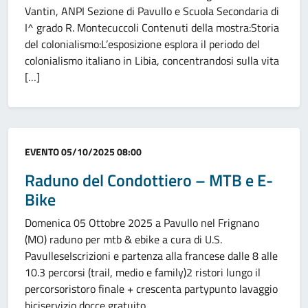
Vantin, ANPI Sezione di Pavullo e Scuola Secondaria di
I^ grado R. Montecuccoli Contenuti della mostra:Storia
del colonialismo:L’esposizione esplora il periodo del
colonialismo italiano in Libia, concentrandosi sulla vita
[…]
Categoria:
EVENTO
05/10/2025 08:00
Raduno del Condottiero – MTB e E-
Bike
Domenica 05 Ottobre 2025 a Pavullo nel Frignano
(MO) raduno per mtb & ebike a cura di U.S.
PavulleseIscrizioni e partenza alla francese dalle 8 alle
10.3 percorsi (trail, medio e family)2 ristori lungo il
percorsoristoro finale + crescenta partypunto lavaggio
biciservizio docce gratuito