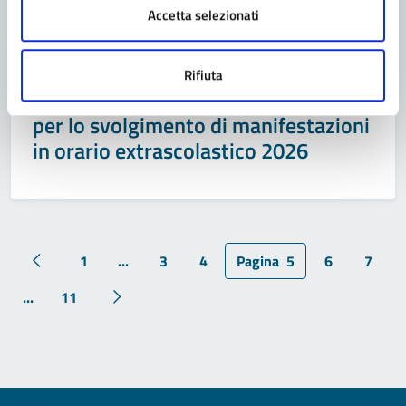
Accetta selezionati
proprietà comunale in orario
extradidattico per svolgimento di
attività agonistica e/o preparazione
Rifiuta
a campionati o attività amatoriale
per lo svolgimento di manifestazioni
in orario extrascolastico 2026
1
...
3
4
Pagina
5
6
7
Pagina precedente
...
11
Pagina successiva