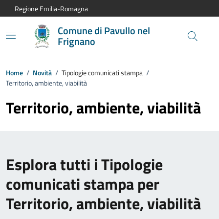
Vai al contenuto principale
Vai alla navigazione del sito
Vai al piede di pagina
Regione Emilia-Romagna
Comune di Pavullo nel
Frignano
Home
/
Novità
/
Tipologie comunicati stampa
/
Territorio, ambiente, viabilità
Territorio, ambiente, viabilità
Esplora tutti i Tipologie
comunicati stampa per
Territorio, ambiente, viabilità