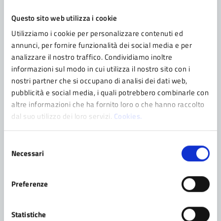
Categoria:
COMUNICATO
20/03/2026
Ad aprile al via i lavori di
Questo sito web utilizza i cookie
rigenerazione per la Pineta di mezzo
Utilizziamo i cookie per personalizzare contenuti ed
e Pineta bassa
annunci, per fornire funzionalità dei social media e per
analizzare il nostro traffico. Condividiamo inoltre
Come illustrato nel corso dell‘incontro pubblico del 25
informazioni sul modo in cui utilizza il nostro sito con i
febbraio scorso, nel mese di Aprile 2026 avranno inizio
nostri partner che si occupano di analisi dei dati web,
i lavori di Rigenerazione per la Pineta di Mezzo e Pineta
pubblicità e social media, i quali potrebbero combinarle con
Bassa situata tra SS12 (Via Marchiani) e Via Giardini.
altre informazioni che ha fornito loro o che hanno raccolto
L’intervento prevede: La piantumazione di circa 155
dal suo utilizzo dei loro servizi.
Cookies.
nuovi alberi; La messa in sicurezza delle aree a rischio;
Il […]
Selezione
Necessari
del
consenso
Preferenze
Categoria:
COMUNICATO
12/03/2026
Controlli sul corretto utilizzo delle
Statistiche