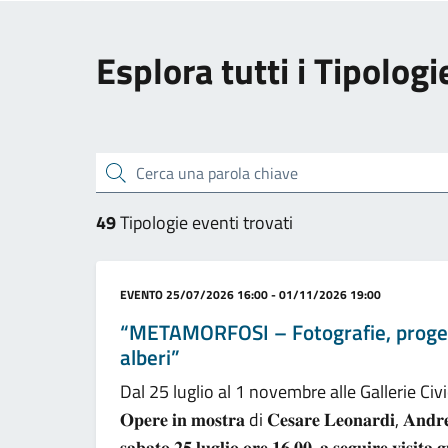
Esplora tutti i Tipolog
Cerca una parola chiave
49
Tipologie eventi trovati
Categoria:
EVENTO
25/07/2026 16:00 - 01/11/2026 19:00
“METAMORFOSI – Fotografie, progetti,
alberi”
Dal 25 luglio al 1 novembre alle Gallerie Ci
𝐎𝐩𝐞𝐫𝐞 𝐢𝐧 𝐦𝐨𝐬𝐭𝐫𝐚 di 𝐂𝐞𝐬𝐚𝐫𝐞 𝐋𝐞𝐨𝐧𝐚𝐫𝐝𝐢, 𝐀𝐧𝐝𝐫𝐞
𝐬𝐚𝐛𝐚𝐭𝐨 𝟐𝟓 𝐥𝐮𝐠𝐥𝐢𝐨 𝐨𝐫𝐞 𝟏𝟔.𝟎𝟎, 𝐚 𝐬𝐞𝐠𝐮𝐢𝐫𝐞 𝐯𝐢𝐬𝐢𝐭𝐚 