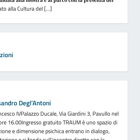
ssessorato alla Cultura del […]
zioni
andro Degl’Antoni
cesco IVPalazzo Ducale, Via Giardini 3, Pavullo nel
re 16.00Ingresso gratuito TRAUM è uno spazio di
ezione e dimensione psichica entrano in dialogo,
zione e si fonda sull’incontro diretto con la