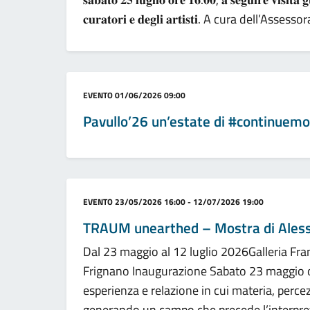
𝐜𝐮𝐫𝐚𝐭𝐨𝐫𝐢 𝐞 𝐝𝐞𝐠𝐥𝐢 𝐚𝐫𝐭𝐢𝐬𝐭𝐢. A cura dell’A
Categoria:
EVENTO
01/06/2026 09:00
Pavullo’26 un’estate di #continuemo
Categoria:
EVENTO
23/05/2026 16:00 - 12/07/2026 19:00
TRAUM unearthed – Mostra di Aless
Dal 23 maggio al 12 luglio 2026Galleria Fran
Frignano Inaugurazione Sabato 23 maggio o
esperienza e relazione in cui materia, perc
generando un campo che precede l’interpreta