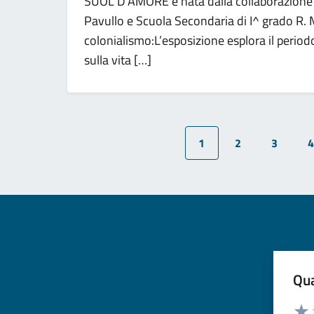
SUOL D’AMORE è nata dalla collaborazione d
Pavullo e Scuola Secondaria di I^ grado R. 
colonialismo:L’esposizione esplora il period
sulla vita […]
1
2
3
4
Qua
Valuta