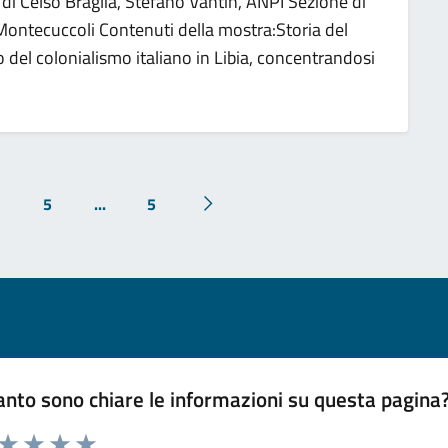
i Celso Braglia, Stefano Vantin, ANPI Sezione di
Montecuccoli Contenuti della mostra:Storia del
o del colonialismo italiano in Libia, concentrandosi
5
...
5
Pagina successiva
nto sono chiare le informazioni su questa pagina
 da 1 a 5 stelle la pagina