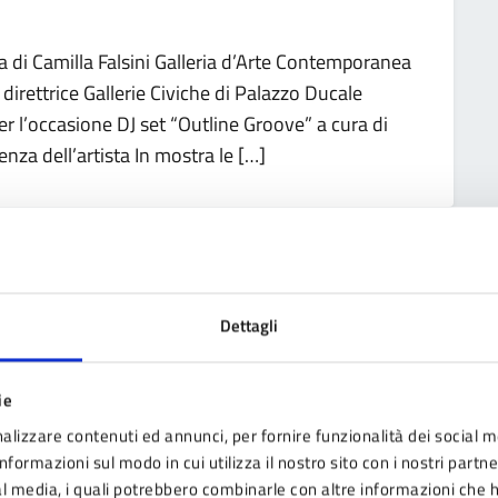
a di Camilla Falsini Galleria d’Arte Contemporanea
direttrice Gallerie Civiche di Palazzo Ducale
r l’occasione DJ set “Outline Groove” a cura di
nza dell’artista In mostra le […]
scenari urbani in bianco e nero” – Mostra di
Dettagli
15 marzo al 10 maggio 2026Inaugurazione domenica
ie
segni a china raffiguranti borghi, piazze,
alizzare contenuti ed annunci, per fornire funzionalità dei social m
raviglioso territorio. Orari mostra:martedì e
nformazioni sul modo in cui utilizza il nostro sito con i nostri partn
 10:00–13:00 / 16:00–19:00domenica e festivi:
ial media, i quali potrebbero combinarle con altre informazioni che 