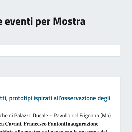
ie eventi per Mostra
 prototipi ispirati all’osservazione degli
viche di Palazzo Ducale – Pavullo nel Frignano (Mo)
𝐚 𝐂𝐚𝐯𝐚𝐧𝐢, 𝐅𝐫𝐚𝐧𝐜𝐞𝐬𝐜𝐨 𝐅𝐚𝐧𝐭𝐨𝐧𝐢𝐈𝐧𝐚𝐮𝐠𝐮𝐫𝐚𝐳𝐢𝐨𝐧𝐞
𝐮𝐢𝐝𝐚𝐭𝐚 𝐚𝐥𝐥𝐚 𝐦𝐨𝐬𝐭𝐫𝐚 𝐞 𝐚𝐥 𝐩𝐚𝐫𝐜𝐨 𝐜𝐨𝐧 𝐥𝐚 𝐩𝐫𝐞𝐬𝐞𝐧𝐳𝐚 𝐝𝐞𝐢