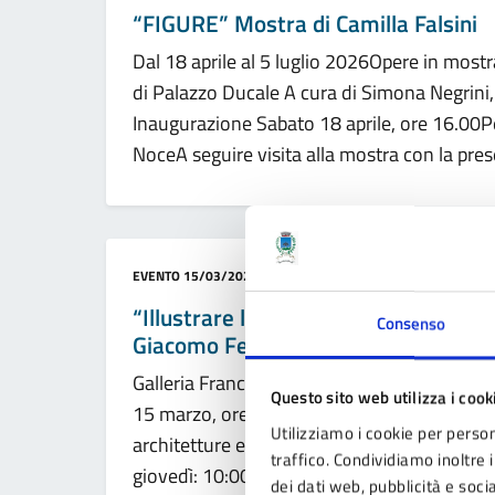
“FIGURE” Mostra di Camilla Falsini
Dal 18 aprile al 5 luglio 2026Opere in mostr
di Palazzo Ducale A cura di Simona Negrini, 
Inaugurazione Sabato 18 aprile, ore 16.00Pe
NoceA seguire visita alla mostra con la prese
Categoria:
EVENTO
15/03/2026 16:00 - 10/05/2026 19:00
“Illustrare la città – Architetture e 
Consenso
Giacomo Ferrari
Galleria Francesco IV, Palazzo DucaleDal 
Questo sito web utilizza i cook
15 marzo, ore 16.00 In mostra oltre trenta di
Utilizziamo i cookie per person
architetture e luoghi nascosti del nostro me
traffico. Condividiamo inoltre i
giovedì: 10:00–13:00 / 15:00-18:00sabato:
dei dati web, pubblicità e soc