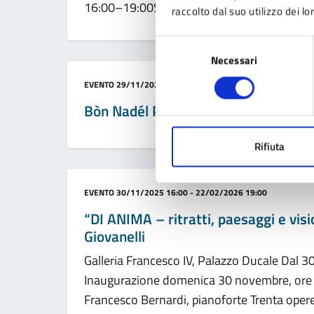
16:00–19:00Su richiesta: lunedì, mercoled
raccolto dal suo utilizzo dei lo
Selezione
Necessari
del
consenso
Categoria:
EVENTO
29/11/2025 10:00 - 13/01/2026 20:30
Bòn Nadél Pavòl
Rifiuta
Categoria:
EVENTO
30/11/2025 16:00 - 22/02/2026 19:00
“DI ANIMA – ritratti, paesaggi e vis
Giovanelli
Galleria Francesco IV, Palazzo Ducale Dal 
Inaugurazione domenica 30 novembre, ore 
Francesco Bernardi, pianoforte Trenta opere