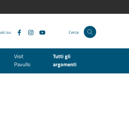
Facebook
Instagram
YouTube
uici su:
Cerca:
Visit
Tutti gli
Pavullo
argomenti