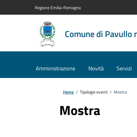
Vai al contenuto principale
Vai alla navigazione del sito
Vai al piede di pagina
Regione Emilia-Romagna
Comune di Pavullo 
Amministrazione
Novità
Servizi
Home
/
Tipologie eventi
/
Mostra
Mostra