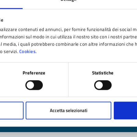
ie
timo aggiornamento:
28/08/2025 17:47
alizzare contenuti ed annunci, per fornire funzionalità dei social m
nformazioni sul modo in cui utilizza il nostro sito con i nostri partn
ial media, i quali potrebbero combinarle con altre informazioni che 
ro servizi.
Cookies.
Preferenze
Statistiche
nto sono chiare le informazioni su questa pagina
 da 1 a 5 stelle la pagina
ta 1 stelle su 5
Valuta 2 stelle su 5
Valuta 3 stelle su 5
Valuta 4 stelle su 5
Valuta 5 stelle su 5
Accetta selezionati