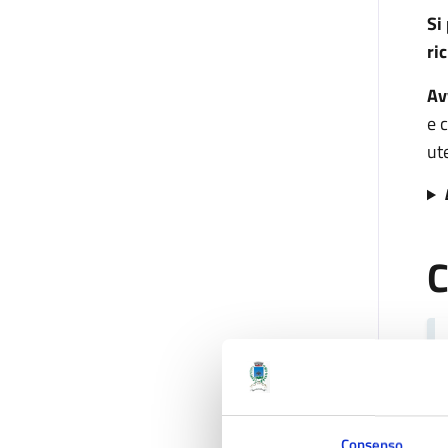
Si
ri
Av
e 
ute
C
Consenso