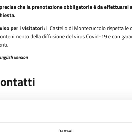
 precisa che la prenotazione obbligatoria è da effettuarsi
chiesta.
viso per i visitatori:
il Castello di Montecuccolo rispetta le d
contenimento della diffusione del virus Covid-19 e con garanz
nti.
English version
ontatti
UIT - Ufficio Informazioni Turistiche
Sede
Via Giardini, 3 - Palazzo Ducale
Telefono
0536 29964
Fax
0526 29025
E-mail
uit@comune.pavullo-nel-frignano.mo.it
Dettagli