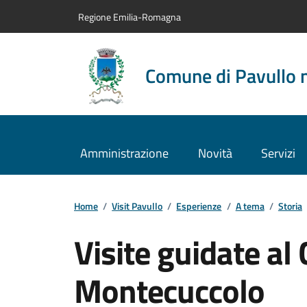
Vai al contenuto principale
Vai alla navigazione del sito
Vai al piede di pagina
Regione Emilia-Romagna
Comune di Pavullo 
Amministrazione
Novità
Servizi
Home
/
Visit Pavullo
/
Esperienze
/
A tema
/
Storia
Visite guidate al 
Montecuccolo