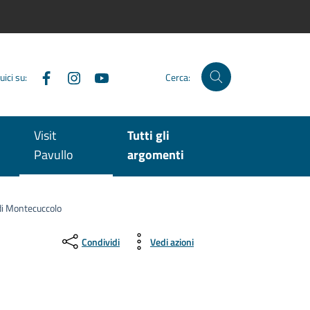
Facebook
Instagram
YouTube
uici su:
Cerca:
Visit
Tutti gli
Pavullo
argomenti
 di Montecuccolo
Condividi
Vedi azioni