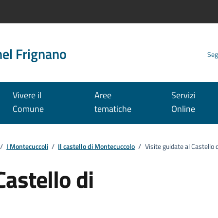
nel Frignano
Seg
Vivere il
Aree
Servizi
Comune
tematiche
Online
/
I Montecuccoli
/
Il castello di Montecuccolo
/
Visite guidate al Castello
Castello di