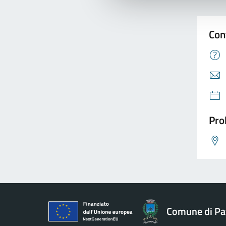
Con
Pro
Comune di Pav