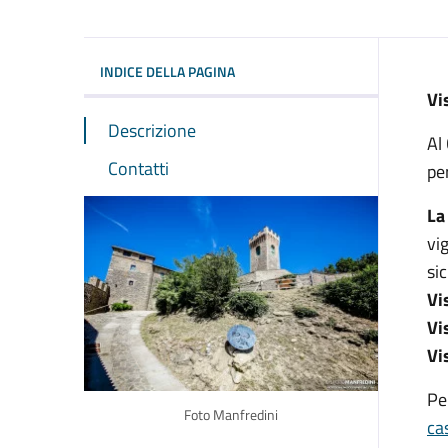
INDICE DELLA PAGINA
Vi
Descrizione
Al
Contatti
pe
La
vi
sic
Vi
Vi
Vi
Pe
Foto Manfredini
ca