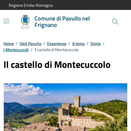
Vai al contenuto principale
Vai alla navigazione del sito
Vai al piede di pagina
Regione Emilia-Romagna
Comune di Pavullo nel
Frignano
Home
/
Visit Pavullo
/
Esperienze
/
A tema
/
Storia
/
I Montecuccoli
/
Il castello di Montecuccolo
Il castello di Montecuccolo