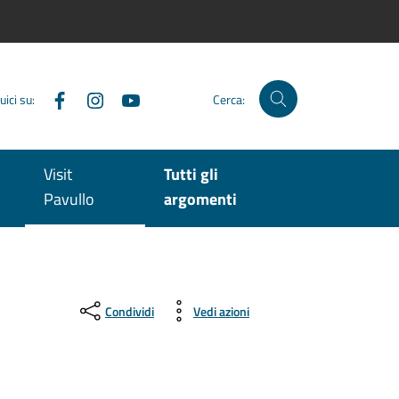
Facebook
Instagram
YouTube
uici su:
Cerca:
Visit
Tutti gli
Pavullo
argomenti
Condividi
Vedi azioni