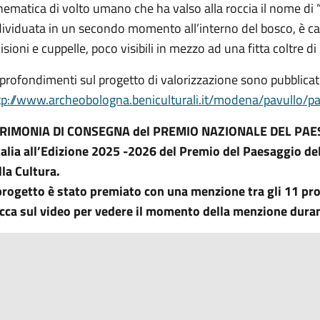
hematica di volto umano che ha valso alla roccia il nome di “P
dividuata in un secondo momento all’interno del bosco, è cara
cisioni e cuppelle, poco visibili in mezzo ad una fitta coltre d
profondimenti sul progetto di valorizzazione sono pubblicati
tp://www.archeobologna.beniculturali.it/modena/pavullo/p
RIMONIA DI CONSEGNA del PREMIO NAZIONALE DEL PAESAG
Italia all’Edizione 2025 -2026 del Premio del Paesaggio de
lla Cultura.
 progetto è stato premiato con una menzione tra gli 11 pro
icca sul video per vedere il momento della menzione duran