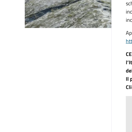
sc
in
in
Ap
ht
CE
l’
de
Il
Cl