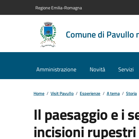
Vai al contenuto principale
Vai alla navigazione del sito
Vai al piede di pagina
Regione Emilia-Romagna
Comune di Pavullo 
Amministrazione
Novità
Servizi
Home
/
Visit Pavullo
/
Esperienze
/
A tema
/
Storia
Il paesaggio e i 
incisioni rupestri