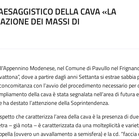
AESAGGISTICO DELLA CAVA «LA
AZIONE DEI MASSI DI
ll’Appennino Modenese, nel Comune di Pavullo nel Frignano 
vattona”, dove a partire dagli anni Settanta si estrae sabbia
 concomitanza con l’avvio del procedimento necessario per o
ampliamento della cava è stata segnalata nell’area di futura e
e ha destato l’attenzione della Soprintendenza.
aspetto che caratterizza l’area della cava è la presenza di due
etra – già nota – è caratterizzata da una molteplicità e variet
ppella (ovvero un avvallamento a semisfera) e la cd. “faccia 