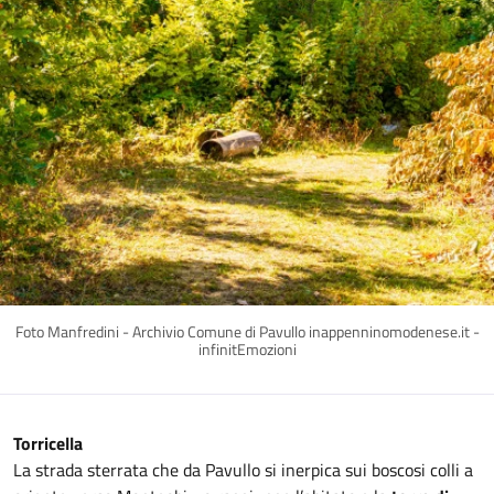
Foto Manfredini - Archivio Comune di Pavullo inappenninomodenese.it -
infinitEmozioni
Torricella
La strada sterrata che da Pavullo si inerpica sui boscosi colli a