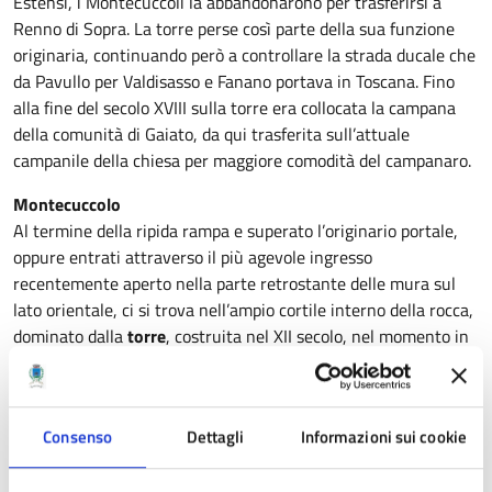
Estensi, i Montecuccoli la abbandonarono per trasferirsi a
Renno di Sopra. La torre perse così parte della sua funzione
originaria, continuando però a controllare la strada ducale che
da Pavullo per Valdisasso e Fanano portava in Toscana. Fino
alla fine del secolo XVIII sulla torre era collocata la campana
della comunità di Gaiato, da qui trasferita sull’attuale
campanile della chiesa per maggiore comodità del campanaro.
Montecuccolo
Al termine della ripida rampa e superato l’originario portale,
oppure entrati attraverso il più agevole ingresso
recentemente aperto nella parte retrostante delle mura sul
lato orientale, ci si trova nell’ampio cortile interno della rocca,
dominato dalla
torre
, costruita nel XII secolo, nel momento in
cui i ghibellini Montecuccoli, in lotta con le famiglie guelfe per
il predominio nel Frignano, stavano rafforzando il proprio
potere. La torre era difesa da una prima cerchia di mura.
Consenso
Dettagli
Informazioni sui cookie
L’attuale arco di ingresso al cortile fu aperto solo
successivamente, come tramanda la scritta sulla pietra di