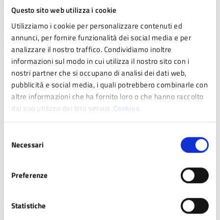
volta dell’arco d’ingresso: GALEOTUS MC 1549. Nella parte
Questo sito web utilizza i cookie
nord-occidentale, lungo il fianco più scosceso del monte, i
Montecuccoli in fasi successive costruirono la propria
Utilizziamo i cookie per personalizzare contenuti ed
residenza.
annunci, per fornire funzionalità dei social media e per
analizzare il nostro traffico. Condividiamo inoltre
informazioni sul modo in cui utilizza il nostro sito con i
Collegamenti utili
nostri partner che si occupano di analisi dei dati web,
pubblicità e social media, i quali potrebbero combinarle con
altre informazioni che ha fornito loro o che hanno raccolto
Percorsi MTB 4 Torri
dal suo utilizzo dei loro servizi.
Cookies.
Selezione
Necessari
del
Galleria di immagini
consenso
Preferenze
Statistiche