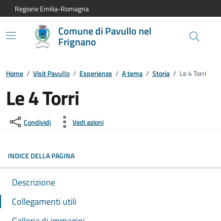
Vai al contenuto principale
Vai alla navigazione del sito
Vai al piede di pagina
Regione Emilia-Romagna
Comune di Pavullo nel
Frignano
Home
/
Visit Pavullo
/
Esperienze
/
A tema
/
Storia
/
Le 4 Torri
Le 4 Torri
Condividi
Vedi azioni
INDICE DELLA PAGINA
Descrizione
Collegamenti utili
Galleria di immagini