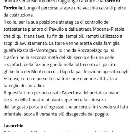
oriente verso Monteobizzo raggiunge l’abitato e la
torre di
Torricella
. Lungo il percorso si apre una vecchia cava di pietre
da costruzione.
Il colle, per la sua posizione strategica di controllo del
sottostante pianoro di Pavullo e della strada Modena-Pistoia
che di qui transitava, fu fin dai tempi più remoti utilizzato a
scopi di avvistamento. La torre venne eretta dalla famiglia
guelfa Rastaldi-Montegarullo che da Roccapelago qui si
trasferì nella seconda metà del XIII secolo e fu una delle
roccaforti della fazione guelfa nella lotta contro il partito
ghibellino dei Montecuccoli. Dopo la pacificazione operata dagli
Estensi, la torre perse la sua funzione e venne affittata a
famiglie di contadini.
A quest’ultimo periodo risale l’apertura del portale a piano
terra e delle finestre ai piani superiori e la chiusura
dell’angusto portale d’ingresso che ancora si intravede sul lato
orientale, sopra il versante più disagevole del poggio.
Lavacchio