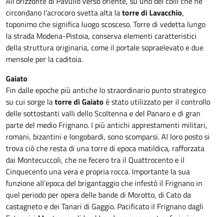
All’orizzonte di Pavullo verso oriente, su uno dei colli che ne
circondano l’acrocoro svetta alta la
torre di Lavacchio
,
toponimo che significa luogo scosceso. Torre di vedetta lungo
la strada Modena-Pistoia, conserva elementi caratteristici
della struttura originaria, come il portale sopraelevato e due
mensole per la caditoia.
Gaiato
Fin dalle epoche più antiche lo straordinario punto strategico
su cui sorge la
torre di Gaiato
è stato utilizzato per il controllo
delle sottostanti valli dello Scoltenna e del Panaro e di gran
parte del medio Frignano. I più antichi apprestamenti militari,
romani, bizantini e longobardi, sono scomparsi. Al loro posto si
trova ciò che resta di una torre di epoca matildica, rafforzata
dai Montecuccoli, che ne fecero tra il Quattrocento e il
Cinquecento una vera e propria rocca. Importante la sua
funzione all’epoca del brigantaggio che infestò il Frignano in
quel periodo per opera delle bande di Morotto, di Cato da
castagneto e dei Tanari di Gaggio. Pacificato il Frignano dagli