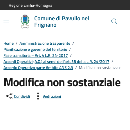
Vai al contenuto principale
Vai alla navigazione del sito
Vai al piede di pagina
Regione Emilia-Romagna
Comune di Pavullo nel
Frignano
Home
/
Amministrazione trasparente
/
Pianificazione e governo del territorio
/
Fase transitoria – Art. 4 L.R. 24-2017
/
Accordi Operativi (A.O.) ai sensi dell’art. 38 della L.R. 24/2017
/
Accordo Operativo parte Ambito ANS 2.9
/
Modifica non sostanziale
Modifica non sostanziale
Condividi
Vedi azioni