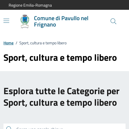
Vai al contenuto principale
Vai alla navigazione del sito
Vai al piede di pagina
Regione Emilia-Romagna
Comune di Pavullo nel
Frignano
Home
/
Sport, cultura e tempo libero
Sport, cultura e tempo libero
Esplora tutte le Categorie per
Sport, cultura e tempo libero
Cerca una parola chiave