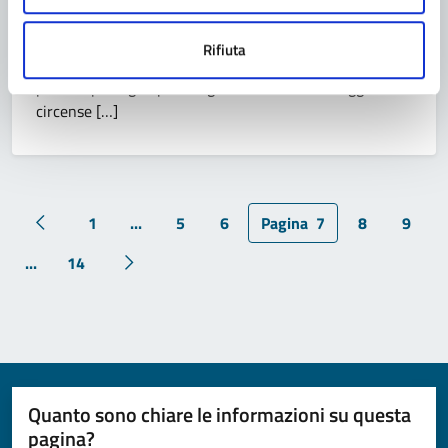
luoghi dell’Appennino emiliano romagnolo, insediando
in ciascuna un piccolo villaggio, intimo e
Rifiuta
sorprendente.Ogni tappa si apre con una parata in
paese e prosegue per tre giorni nel micro-villaggio
circense […]
1
...
5
6
Pagina
7
8
9
Pagina precedente
...
14
Pagina successiva
Quanto sono chiare le informazioni su questa
pagina?