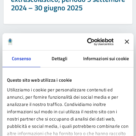
2024 – 30 giugno 2025
Categoria:
EVENTO
04/07/2024
Flight & Fun 2024: Fiera aeronautica
Consenso
Dettagli
Informazioni sui cookie
internazionale e show
4/7 luglio Aeroporto di Pavullo nel Frignano
Questo sito web utilizza i cookie
Programma in allegato, più info su www.flightandfun.it
Utilizziamo i cookie per personalizzare contenuti ed
annunci, per fornire funzionalità dei social media e per
analizzare il nostro traffico. Condividiamo inoltre
informazioni sul modo in cui utilizza il nostro sito con i
Categoria:
EVENTO
04/07/2024
nostri partner che si occupano di analisi dei dati web,
La Notte Verde 2024
pubblicità e social media, i quali potrebbero combinarle con
altre informazioni che ha fornito loro o che hanno raccolto